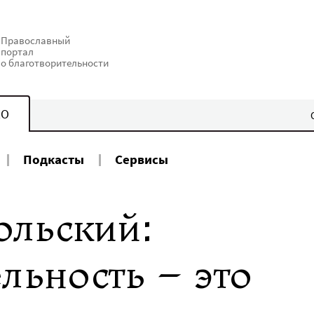
Православный
портал
о благотворительности
КО
Подкасты
Сервисы
льский:
льность – это