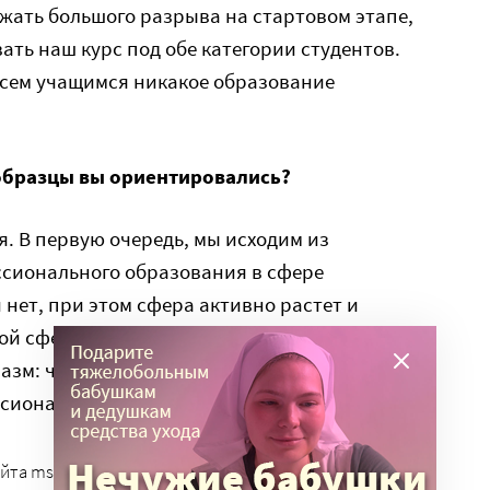
жать большого разрыва на стартовом этапе,
ать наш курс под обе категории студентов.
всем учащимся никакое образование
 образцы вы ориентировались?
я. В первую очередь, мы исходим из
ссионального образования в сфере
 нет, при этом сфера активно растет и
ой сфере люди уже пришли к понимаю, что это
иазм: чтобы делать добрые дела эффективно,
сионально.
йта mspp.ru