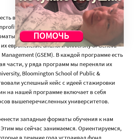
есть в мире, программы университетов и
nprofit Management (управлению НКО).
аты, такие как Georgetown University —
 их европейские аналоги University of Geneva —
d Management (GSEM). В каждой программе есть
ая части, у ряда программ мы переняли их
versity, Bloomington School of Public &
мствовали успешный кейс с идеей стажировки
ин на нашей программе включает в себя
рсов вышеперечисленных университетов.
ренести западные форматы обучения к нам
. Этим мы сейчас занимаемся. Ориентируемся,
которые в течение года устраивал фонд