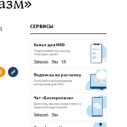
азм»
я
СЕРВИСЫ
Канал для НКО
Подписывайтесь на наш
телеграм-канал
Telegram
Max
VK
Подписка на рассылку
Получайте эксклюзивные
материалы для НКО
Чат «Благорелизы»
Делитесь своими новостями и с
широкой аудиторией.
Telegram
Max