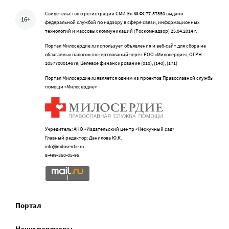
Свидетельство о регистрации СМИ Эл № ФС77-57850 выдано
16+
федеральной службой по надзору в сфере связи, информационных
технологий и массовых коммуникаций (Роскомнадзор) 25.04.2014 г.
Портал Милосердие.ru использует объявления и веб-сайт для сбора не
облагаемых налогом пожертвований через РОО «Милосердие», ОГРН
1057700014679, Целевое финансирование (010), (140), (171)
Портал Милосердие.ru является одним из проектов Православной службы
помощи «Милосердие»
Учредитель: АНО «Издательский центр «Нескучный сад»
Главный редактор: Данилова Ю.К.
info@miloserdie.ru
8-499-350-05-95
Портал
Наши партнеры