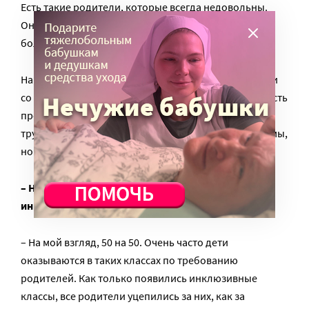
Есть такие родители, которые всегда недовольны.
Они пытаются добиться для своих детей как можно
большего.
Например, есть всевозможные частные организации
со своими программами помощи детям, у которых есть
проблемы с социализацией, общением, которым
трудно заводить себе друзей. Это частные программы,
но родители хотят, чтобы за все платила школа.
– Насколько хорошо работает система обучения в
инклюзивных классах?
– На мой взгляд, 50 на 50. Очень часто дети
оказываются в таких классах по требованию
родителей. Как только появились инклюзивные
классы, все родители уцепились за них, как за