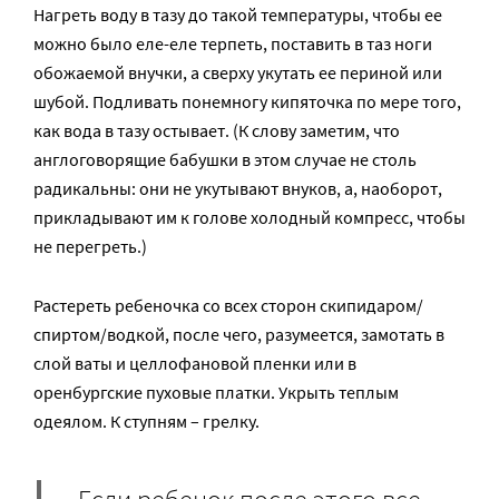
Нагреть воду в тазу до такой температуры, чтобы ее
можно было еле-еле терпеть, поставить в таз ноги
обожаемой внучки, а сверху укутать ее периной или
шубой. Подливать понемногу кипяточка по мере того,
как вода в тазу остывает. (К слову заметим, что
англоговорящие бабушки в этом случае не столь
радикальны: они не укутывают внуков, а, наоборот,
прикладывают им к голове холодный компресс, чтобы
не перегреть.)
Растереть ребеночка со всех сторон скипидаром/
спиртом/водкой, после чего, разумеется, замотать в
слой ваты и целлофановой пленки или в
оренбургские пуховые платки. Укрыть теплым
одеялом. К ступням – грелку.