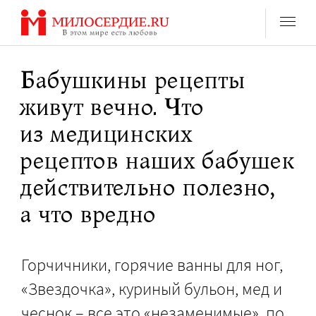
Перейти
к
содержанию
Бабушкины рецепты
живут вечно. Что
из медицинских
рецептов наших бабушек
действительно полезно,
а что вредно
Горчичники, горячие ванны для ног,
«Звездочка», куриный бульон, мед и
чеснок – все это «незаменимые», по