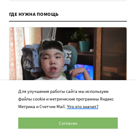
ГДЕ НУЖНА ПОМОЩЬ
Для улучшения работы сайта мы используем
файлы cookie и метрические программы Яндекс
Метрика и Счетчик Mail.
Что это значит?
У Мадины самый тяжелый уровень
ДЦП. Очень нужна сиделка!
Согласен
Мама Мадины хочет получить профессию и работать.
Сейчас ей нужна помощь сиделки