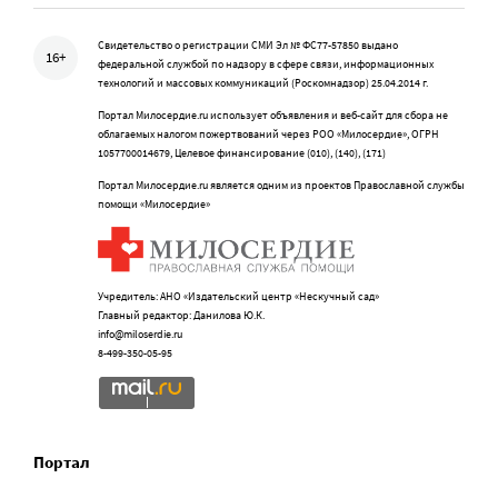
Свидетельство о регистрации СМИ Эл № ФС77-57850 выдано
16+
федеральной службой по надзору в сфере связи, информационных
технологий и массовых коммуникаций (Роскомнадзор) 25.04.2014 г.
Портал Милосердие.ru использует объявления и веб-сайт для сбора не
облагаемых налогом пожертвований через РОО «Милосердие», ОГРН
1057700014679, Целевое финансирование (010), (140), (171)
Портал Милосердие.ru является одним из проектов Православной службы
помощи «Милосердие»
Учредитель: АНО «Издательский центр «Нескучный сад»
Главный редактор: Данилова Ю.К.
info@miloserdie.ru
8-499-350-05-95
Портал