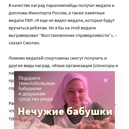
В качестве наград паралимпийцы получат медали и
дипломы Минспорта России, а также памятные
медали ПКР. «Я еще не видел медали, которые будут
вручаться ребятам. Но я бы на этой медали
выгравировал “Восстановление справедливости”», –
сказал Смолин.
Помимо медалей спортсмены смогут получить и
другие виды наград. «Иные организации (спонсоры и
партнеры) могут устанавливать дополнительные
призы», – говорится в «Положении» об этих
соревнованиях.
Ранее президент России Владимир Путин
пообещал
,
что премиальные для победителей и призеров
турнира будут идентичны олимпийским.