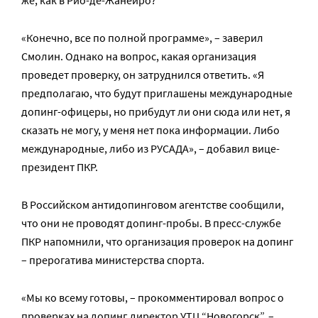
же, как в Рио-де-Жанейро?
«Конечно, все по полной программе», – заверил
Смолин. Однако на вопрос, какая организация
проведет проверку, он затруднился ответить. «Я
предполагаю, что будут приглашены международные
допинг-офицеры, но прибудут ли они сюда или нет, я
сказать не могу, у меня нет пока информации. Либо
международные, либо из РУСАДА», – добавил вице-
президент ПКР.
В Российском антидопинговом агентстве сообщили,
что они не проводят допинг-пробы. В пресс-службе
ПКР напомнили, что организация проверок на допинг
– прерогатива министерства спорта.
«Мы ко всему готовы, – прокомментировал вопрос о
проверках на допинг директор УТЦ “Новогорск”. –