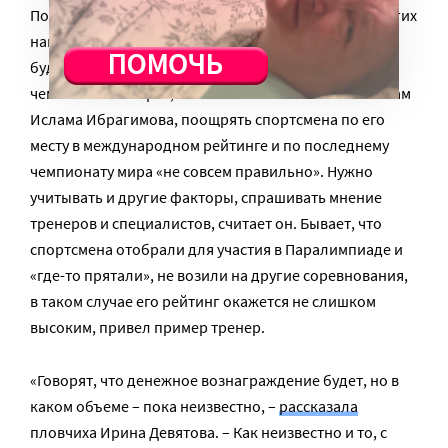
По поводу принципа распределения медалей и других
наград высказывались разные мнения. «Награды
будут вручаться по результатам последних
чемпионатов мира», – сказал Олег Смолин. По словам
Ислама Ибрагимова, поощрять спортсмена по его
месту в международном рейтинге и по последнему
чемпионату мира «не совсем правильно». Нужно
учитывать и другие факторы, спрашивать мнение
тренеров и специалистов, считает он. Бывает, что
спортсмена отобрали для участия в Паралимпиаде и
«где-то прятали», не возили на другие соревнования,
в таком случае его рейтинг окажется не слишком
высоким, привел пример тренер.
«Говорят, что денежное вознаграждение будет, но в
каком объеме – пока неизвестно, –
рассказала
пловчиха Ирина Девятова. – Как неизвестно и то, с