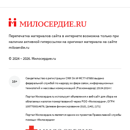
Перепечатка материалов сайта в интернете возможна только при
наличии активной гиперссылки на оригинал материала на сайте
miloserdie.ru
© 2024 – 2026. Милосердие.ru
Свидетельство о регистрации СМИ Эл № ФС77-57850 выдано
16+
федеральной службой по надзору в сфере связи, информационных
технологий и массовых коммуникаций (Роскомнадзор) 25.04.2014 г.
Портал Милосердие.ru использует объявления и веб-сайт для сбора не
облагаемых налогом пожертвований через РОО «Милосердие», ОГРН
1057700014679, Целевое финансирование (010), (140), (171)
Портал Милосердие.ru является одним из проектов Православной службы
помощи «Милосердие»