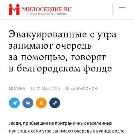
Перейти
к
содержанию
Эвакуированные с утра
занимают очередь
за помощью, говорят
в белгородском фонде
МОСКВА
21 Мар. 2025
Илья АГАФОНОВ
Люди, прибывшие из приграничных населенных
пунктов, с семи утра занимают очередь на улице возле