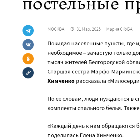
постельные п
МОСКВА
31 Мар. 2025
Мария СКУБА
Покидая населенные пункты, где и
необходимое – зачастую только до
тысяч жителей Белгородской облас
Старшая сестра Марфо-Мариинско
Химченко
рассказала «Милосердию
По ее словам, люди нуждаются в с
комплекты спального белья. Также
«Каждый день к нам обращаются бо
поделилась Елена Химченко.