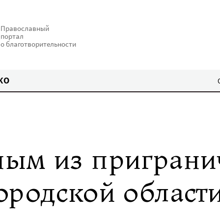
Православный
портал
о благотворительности
КО
ным из пригран
ородской област