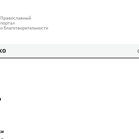
Православный
портал
о благотворительности
КО
ь
ЕМ