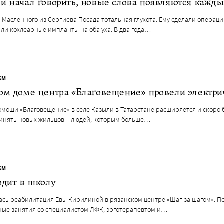
й начал говорить, новые слова появляются кажды
 Масленного из Сергиева Посада тотальная глухота. Ему сделали операци
ли кохлеарные импланты на оба уха. В два года…
ЕМ
ом доме центра «Благовещение» провели электри
омощи «Благовещение» в селе Казыли в Татарстане расширяется и скоро 
ринять новых жильцов – людей, которым больше…
ЕМ
одит в школу
ась реабилитация Евы Кирилиной в рязанском центре «Шаг за шагом». П
ные занятия со специалистом ЛФК, эрготерапевтом и…