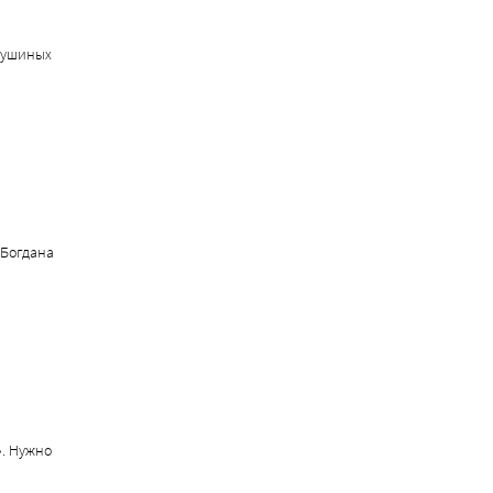
мушиных
 Богдана
». Нужно