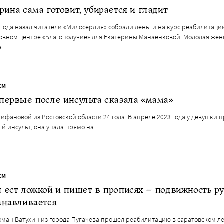
рина сама готовит, убирается и гладит
года назад читатели «Милосердия» собрали деньги на курс реабилитаци
овном центре «Благополучие» для Екатерины Манаенковой. Молодая же
ла…
ЕМ
первые после инсульта сказала «мама»
ифановой из Ростовской области 24 года. В апреле 2023 года у девушки 
й инсульт, она упала прямо на…
ЕМ
 ест ложкой и пишет в прописях – подвижность р
анавливается
оман Ватухин из города Пугачева прошел реабилитацию в саратовском л