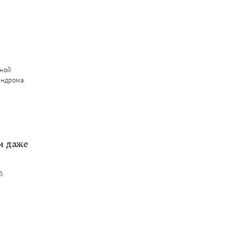
вной
индрома.
и даже
й