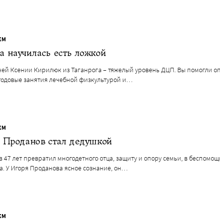
ЕМ
 научилась есть ложкой
тней Ксении Кирилюк из Таганрога – тяжелый уровень ДЦП. Вы помогли о
 годовые занятия лечебной физкультурой и…
ЕМ
 Проданов стал дедушкой
в 47 лет превратил многодетного отца, защиту и опору семьи, в беспомощ
а. У Игоря Проданова ясное сознание, он…
ЕМ