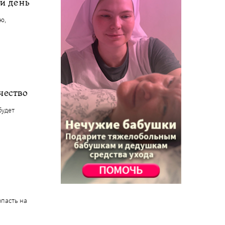
й день
ю,
чество
будет
опасть на