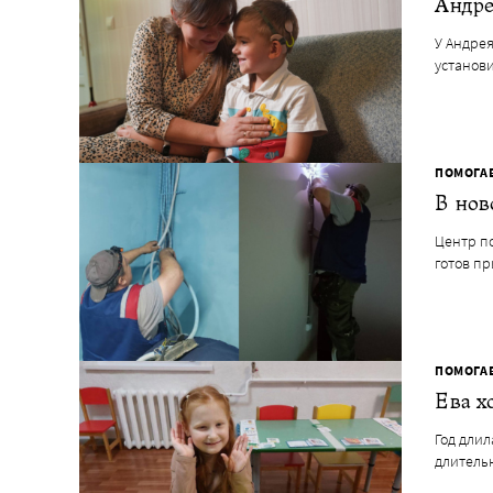
Андре
У Андрея
установи
ПОМОГА
В нов
Центр п
готов п
ПОМОГА
Ева х
Год длил
длитель