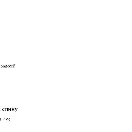
градской
 спину
П 4-го