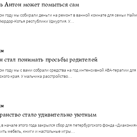
ь Антон может помыться сам
ом году мы собирали деньги на ремонт в ванной комнате для семьи Най
 Нюрдор-Котья республики Удмуртия. У…
ЕМ
н стал понимать просьбы родителей
м году мы с вами собрали средства на год интенсивной ABA-терапии для
ского края. У мальчика расстройство…
ЕМ
ранство стало удивительно уютным
 в начале этого года закрылся сбор для петербургского фонда «Диакония
пить мебель, книги и настольные игры…