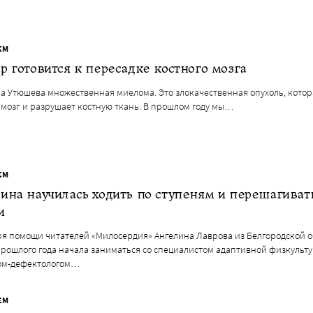
ЕМ
р готовится к пересадке костного мозга
ра Утюшева множественная миелома. Это злокачественная опухоль, котор
 мозг и разрушает костную ткань. В прошлом году мы…
ЕМ
ина научилась ходить по ступеням и перешагиват
и
ря помощи читателей «Милосердия» Ангелина Лаврова из Белгородской о
прошлого года начала заниматься со специалистом адаптивной физкульт
ом-дефектологом…
ЕМ