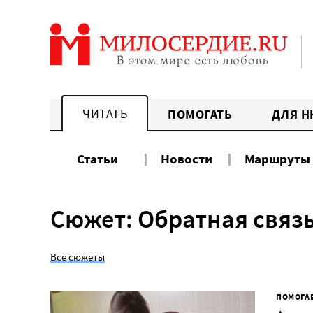
Перейти
к
содержанию
ЧИТАТЬ
ПОМОГАТЬ
ДЛЯ Н
Статьи
Новости
Маршруты
Сюжет: Обратная связ
Все сюжеты
ПОМОГА