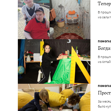
Тепер
В прошл
из села
ПОМОГА
Богда
В прошло
из Алтай
ПОМОГА
Прост
За месяц
было ку