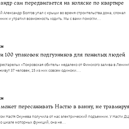
андр сам передвигается на коляске по квартире
й Александр Болгов упал с крыши во время строительства дома, сломал
чник и утратил возможность ходить. Мы с вами помогли…
ЕМ
и 100 упаковок подгузников для пожилых людей
престарелых «Покровская обитель» недалеко от Финского залива в Ленин
живут 37 человек, 15 из них совсем одиноки.…
ЕМ
может пересаживать Настю в ванну, не травмируя
ом Настя Окунева получила от нас электрический подъемник. У Насти ДЦ
по шкале моторных функций, она не…