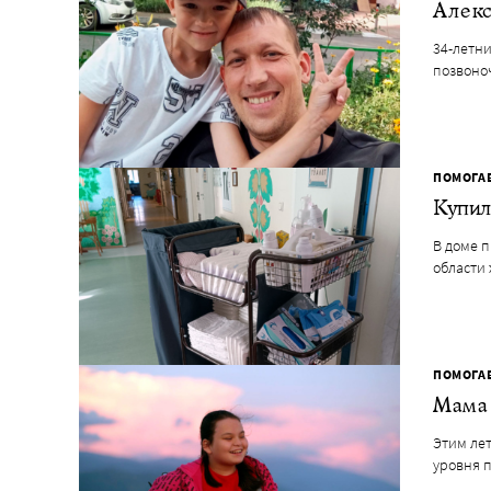
Алекс
34-летни
позвоно
ПОМОГА
Купил
В доме 
области 
ПОМОГА
Мама 
Этим лет
уровня 