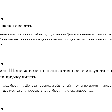
ЕМ
ачала говорить
танян – паллиативный ребенок, подопечная Детской выездной паллиати
 У нее множественные врожденные аномалии, два редких генетических с
аря…
ЕМ
ла Шопова восстанавливается после инсульта – 
ла внучку читать
а назад Людмила Шопова перенесла обширный инсульт во время планово
и, два месяца она провела в коме. Людмила Александровна,…
ЕМ