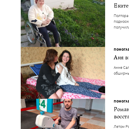
Екате
Полтора 
подмоск
получи
ПОМОГА
Аня в
Анне Сал
обширны
ПОМОГА
Роман
восст
Летом Р