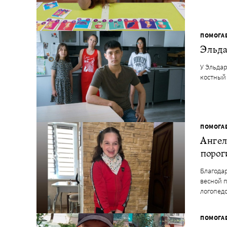
ПОМОГА
Эльда
У Эльда
костный
ПОМОГА
Ангел
порог
Благода
весной 
логопед
ПОМОГА