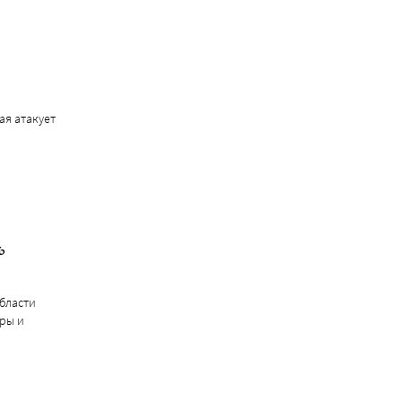
ая атакует
ь
бласти
уры и