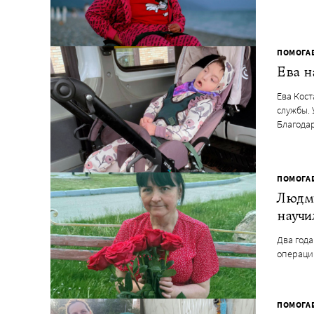
ПОМОГА
Ева н
Ева Кос
службы.
Благод
ПОМОГА
Людми
научи
Два год
операци
ПОМОГА