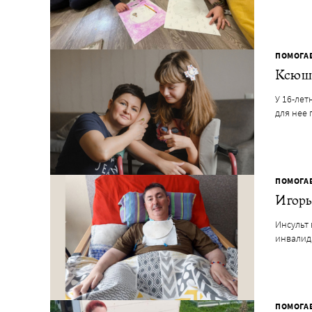
ПОМОГА
Ксюша
У 16-ле
для нее
ПОМОГА
Игорь
Инсульт 
инвалид
ПОМОГА