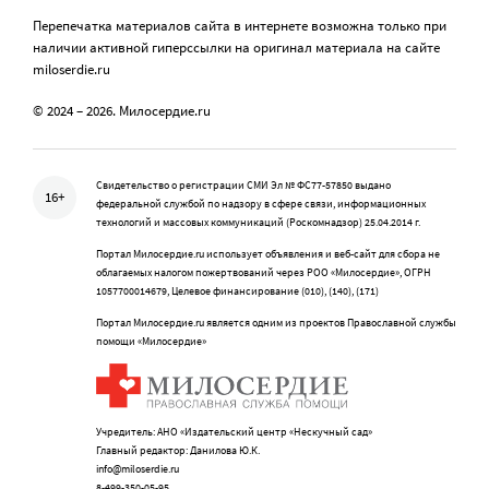
Перепечатка материалов сайта в интернете возможна только при
наличии активной гиперссылки на оригинал материала на сайте
miloserdie.ru
© 2024 – 2026. Милосердие.ru
Свидетельство о регистрации СМИ Эл № ФС77-57850 выдано
16+
федеральной службой по надзору в сфере связи, информационных
технологий и массовых коммуникаций (Роскомнадзор) 25.04.2014 г.
Портал Милосердие.ru использует объявления и веб-сайт для сбора не
облагаемых налогом пожертвований через РОО «Милосердие», ОГРН
1057700014679, Целевое финансирование (010), (140), (171)
Портал Милосердие.ru является одним из проектов Православной службы
помощи «Милосердие»
Учредитель: АНО «Издательский центр «Нескучный сад»
Главный редактор: Данилова Ю.К.
info@miloserdie.ru
8-499-350-05-95