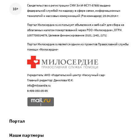
Свидетельство о регистрации СМИ Эл № ФС77-57850 выдано
16+
федеральной службой по надзору в сфере связи, информационных
технологий и массовых коммуникаций (Роскомнадзор) 25.04.2014 г.
Портал Милосердие.ru использует объявления и веб-сайт для сбора не
облагаемых налогом пожертвований через РОО «Милосердие», ОГРН
1057700014679, Целевое финансирование (010), (140), (171)
Портал Милосердие.ru является одним из проектов Православной службы
помощи «Милосердие»
Учредитель: АНО «Издательский центр «Нескучный сад»
Главный редактор: Данилова Ю.К.
info@miloserdie.ru
8-499-350-05-95
Портал
Наши партнеры