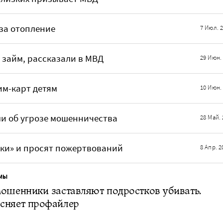
за отопление
7 Июл. 
 займ, рассказали в МВД
29 Июн.
им-карт детям
10 Июн.
и об угрозе мошенничества
28 Май. 
ки» и просят пожертвований
8 Апр. 2
МЫ
ошенники заставляют подростков убивать.
сняет профайлер