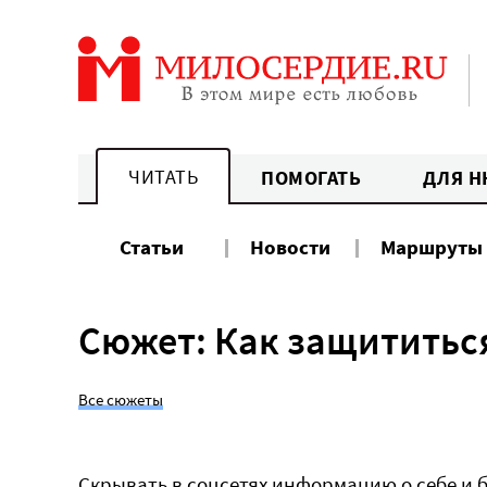
Перейти
к
содержанию
ЧИТАТЬ
ПОМОГАТЬ
ДЛЯ Н
Статьи
Новости
Маршруты
Сюжет: Как защититьс
Все сюжеты
Скрывать в соцсетях информацию о себе и 