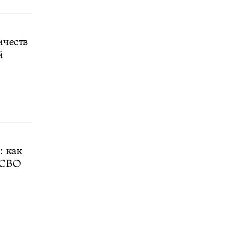
ичеств
й
: как
 СВО