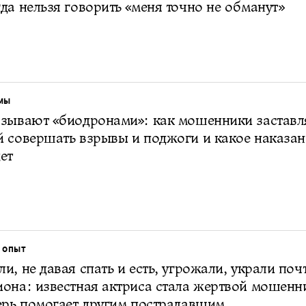
да нельзя говорить «меня точно не обманут»
МЫ
азывают «биодронами»: как мошенники застав
 совершать взрывы и поджоги и какое наказан
ет
 ОПЫТ
и, не давая спать и есть, угрожали, украли поч
она: известная актриса стала жертвой мошенн
ерь помогает другим пострадавшим