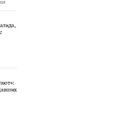
2025
алида,
с
тают»:
адавших