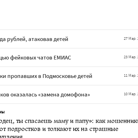
да рублей, атаковав детей
27 Мар. 
щью фейковых чатов ЕМИАС
23 Мар. 
ки пропавших в Подмосковье детей
11 Мар. 
ков оказалась «замена домофона»
10 Мар. 
МЫ
дец, ты спасаешь маму и папу»: как мошенник
т подростков и толкают их на страшные
упления