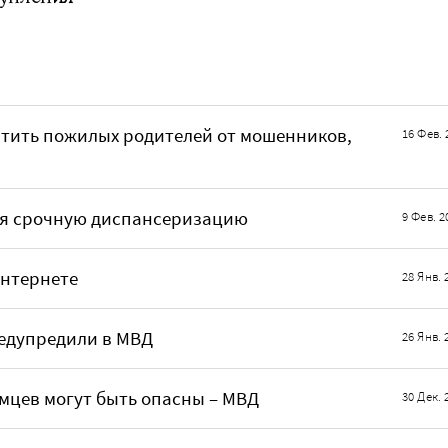
итить пожилых родителей от мошенников,
16 Фев. 
ая срочную диспансеризацию
9 Фев. 2
интернете
28 Янв. 
едупредили в МВД
26 Янв. 
мцев могут быть опасны – МВД
30 Дек. 