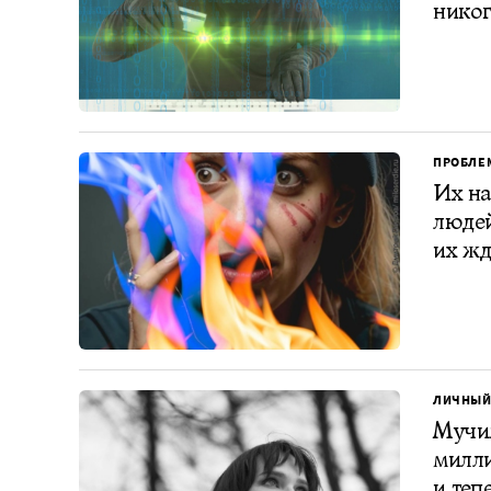
никог
ПРОБЛЕ
Их н
людей
их жд
ЛИЧНЫЙ
Мучил
милли
и теп