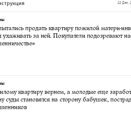
инструкция
22 Дек. 
МЫ
ытались продать квартиру пожилой матери-инв
 ухаживать за ней. Покупатели подозревают на
шенничестве»
МЫ
лому квартиру вернем, а молодые еще зарабо
у суды становятся на сторону бабушек, постр
ошенников