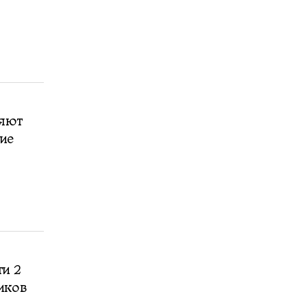
ляют
ие
ти 2
иков