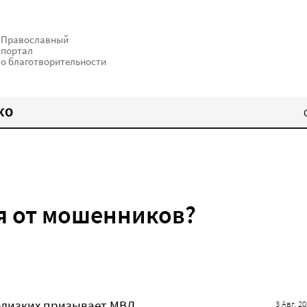
Православный
портал
о благотворительности
КО
я от мошенников?
близких призывает МВД
3 Авг. 2