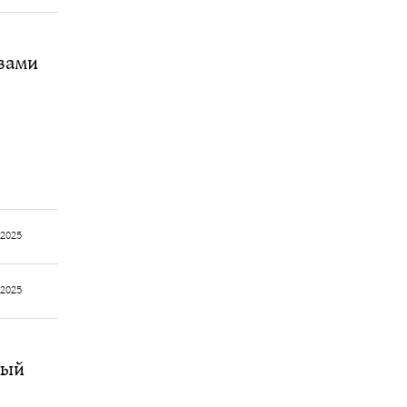
твами
 2025
 2025
ный