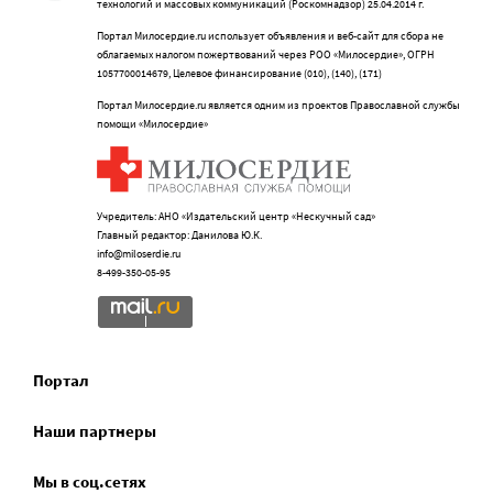
технологий и массовых коммуникаций (Роскомнадзор) 25.04.2014 г.
Портал Милосердие.ru использует объявления и веб-сайт для сбора не
облагаемых налогом пожертвований через РОО «Милосердие», ОГРН
1057700014679, Целевое финансирование (010), (140), (171)
Портал Милосердие.ru является одним из проектов Православной службы
помощи «Милосердие»
Учредитель: АНО «Издательский центр «Нескучный сад»
Главный редактор: Данилова Ю.К.
info@miloserdie.ru
8-499-350-05-95
Портал
Наши партнеры
Мы в соц.сетях