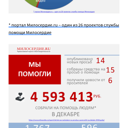
* портал Милосердие.ru – один из 26 проектов службы
помощи Милосердие