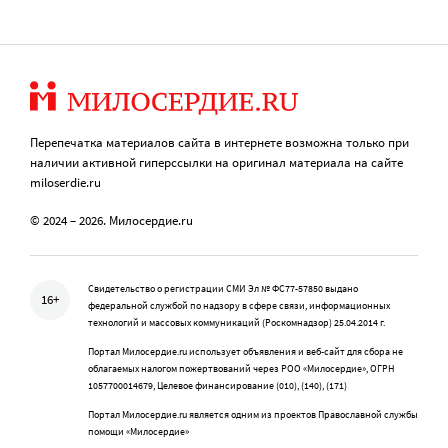
Перепечатка материалов сайта в интернете возможна только при
наличии активной гиперссылки на оригинал материала на сайте
miloserdie.ru
© 2024 – 2026. Милосердие.ru
Свидетельство о регистрации СМИ Эл № ФС77-57850 выдано
16+
федеральной службой по надзору в сфере связи, информационных
технологий и массовых коммуникаций (Роскомнадзор) 25.04.2014 г.
Портал Милосердие.ru использует объявления и веб-сайт для сбора не
облагаемых налогом пожертвований через РОО «Милосердие», ОГРН
1057700014679, Целевое финансирование (010), (140), (171)
Портал Милосердие.ru является одним из проектов Православной службы
помощи «Милосердие»