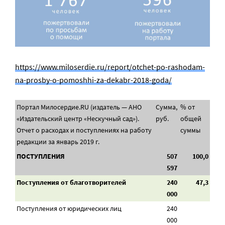
https://www.miloserdie.ru/report/otchet-po-rashodam-
na-prosby-o-pomoshhi-za-dekabr-2018-goda/
Портал Милосердие.RU (издатель — АНО
Сумма,
% от
«Издательский центр «Нескучный сад»).
руб.
общей
Отчет о расходах и поступлениях на работу
суммы
редакции за январь 2019 г.
ПОСТУПЛЕНИЯ
507
100,0
597
Поступления от благотворителей
240
47,3
000
Поступления от юридических лиц
240
000