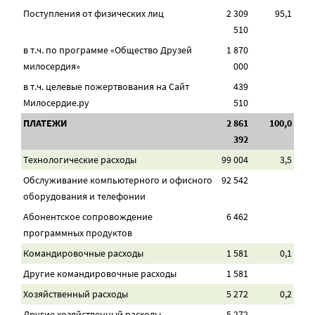
Поступления от физических лиц
2 309
95,1
510
в т.ч. по программе «Общество Друзей
1 870
милосердия»
000
в т.ч. целевые пожертвования на Сайт
439
Милосердие.ру
510
ПЛАТЕЖИ
2 861
100,0
392
Технологические расходы
99 004
3,5
Обслуживание компьютерного и офисного
92 542
оборудования и телефонии
Абонентское сопровождение
6 462
программных продуктов
Командировочные расходы
1 581
0,1
Другие командировочные расходы
1 581
Хозяйственный расходы
5 272
0,2
Другие хозяйственный расходы
5 272