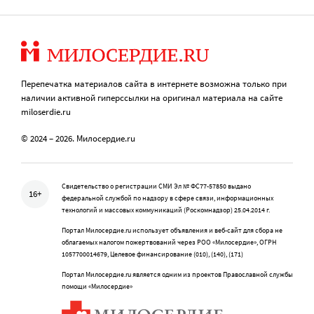
Перепечатка материалов сайта в интернете возможна только при
наличии активной гиперссылки на оригинал материала на сайте
miloserdie.ru
© 2024 – 2026. Милосердие.ru
Свидетельство о регистрации СМИ Эл № ФС77-57850 выдано
16+
федеральной службой по надзору в сфере связи, информационных
технологий и массовых коммуникаций (Роскомнадзор) 25.04.2014 г.
Портал Милосердие.ru использует объявления и веб-сайт для сбора не
облагаемых налогом пожертвований через РОО «Милосердие», ОГРН
1057700014679, Целевое финансирование (010), (140), (171)
Портал Милосердие.ru является одним из проектов Православной службы
помощи «Милосердие»