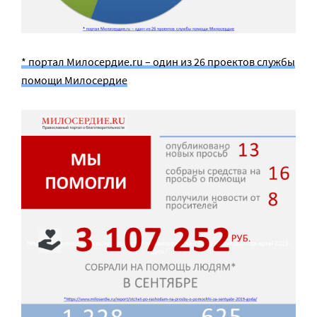
* портал Милосердие.ru – один из 26 проектов службы
помощи Милосердие