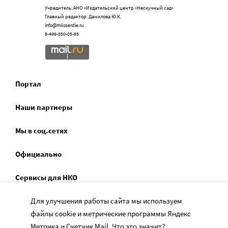
Учредитель: АНО «Издательский центр «Нескучный сад»
Главный редактор: Данилова Ю.К.
info@miloserdie.ru
8-499-350-05-95
Портал
Наши партнеры
Мы в соц.сетях
Официально
Сервисы для НКО
Спецпроекты
Для улучшения работы сайта мы используем
файлы cookie и метрические программы Яндекс
Социальное служение
Метрика и Счетчик Mail.
Что это значит?