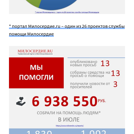
* портал Милосердие.ru – один из 26 проектов службы
помощи Милосердие