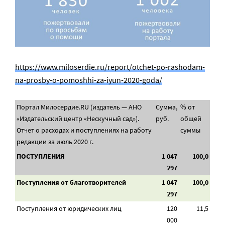
https://www.miloserdie.ru/report/otchet-po-rashodam-
na-prosby-o-pomoshhi-za-iyun-2020-goda/
Портал Милосердие.RU (издатель — АНО
Сумма,
% от
«Издательский центр «Нескучный сад»).
руб.
общей
Отчет о расходах и поступлениях на работу
суммы
редакции за июль 2020 г.
ПОСТУПЛЕНИЯ
1 047
100,0
297
Поступления от благотворителей
1 047
100,0
297
Поступления от юридических лиц
120
11,5
000