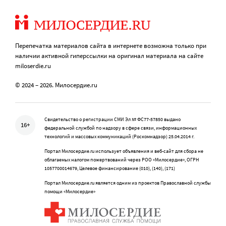
Перепечатка материалов сайта в интернете возможна только при
наличии активной гиперссылки на оригинал материала на сайте
miloserdie.ru
© 2024 – 2026. Милосердие.ru
Свидетельство о регистрации СМИ Эл № ФС77-57850 выдано
16+
федеральной службой по надзору в сфере связи, информационных
технологий и массовых коммуникаций (Роскомнадзор) 25.04.2014 г.
Портал Милосердие.ru использует объявления и веб-сайт для сбора не
облагаемых налогом пожертвований через РОО «Милосердие», ОГРН
1057700014679, Целевое финансирование (010), (140), (171)
Портал Милосердие.ru является одним из проектов Православной службы
помощи «Милосердие»