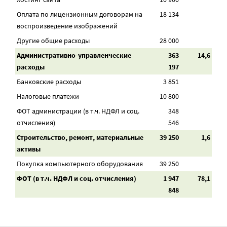
Оплата по лицензионным договорам на
18 134
воспроизведение изображений
Другие общие расходы
28 000
Административно-управленческие
363
14,6
расходы
197
Банковские расходы
3 851
Налоговые платежи
10 800
ФОТ администрации (в т.ч. НДФЛ и соц.
348
отчисления)
546
Строительство, ремонт, материальные
39 250
1,6
активы
Покупка компьютерного оборудования
39 250
ФОТ (в т.ч. НДФЛ и соц. отчисления)
1 947
78,1
848