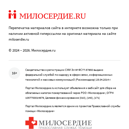
Перепечатка материалов сайта в интернете возможна только при
наличии активной гиперссылки на оригинал материала на сайте
miloserdie.ru
© 2024 – 2026. Милосердие.ru
Свидетельство о регистрации СМИ Эл № ФС77-57850 выдано
16+
федеральной службой по надзору в сфере связи, информационных
технологий и массовых коммуникаций (Роскомнадзор) 25.04.2014 г.
Портал Милосердие.ru использует объявления и веб-сайт для сбора не
облагаемых налогом пожертвований через РОО «Милосердие», ОГРН
1057700014679, Целевое финансирование (010), (140), (171)
Портал Милосердие.ru является одним из проектов Православной службы
помощи «Милосердие»