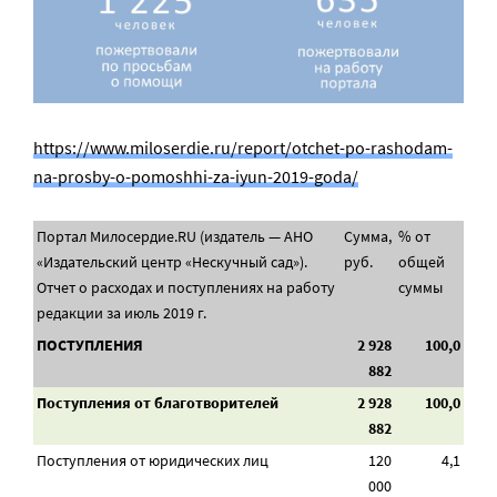
https://www.miloserdie.ru/report/otchet-po-rashodam-
na-prosby-o-pomoshhi-za-iyun-2019-goda/
Портал Милосердие.RU (издатель — АНО
Сумма,
% от
«Издательский центр «Нескучный сад»).
руб.
общей
Отчет о расходах и поступлениях на работу
суммы
редакции за июль 2019 г.
ПОСТУПЛЕНИЯ
2 928
100,0
882
Поступления от благотворителей
2 928
100,0
882
Поступления от юридических лиц
120
4,1
000