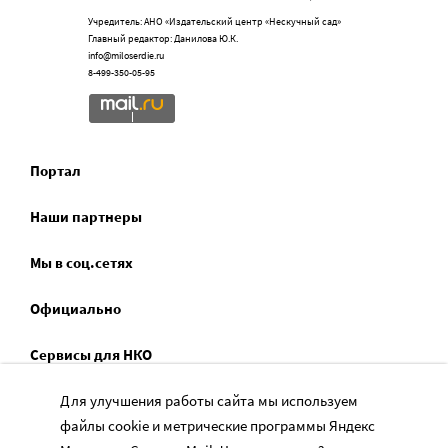
Учредитель: АНО «Издательский центр «Нескучный сад»
Главный редактор: Данилова Ю.К.
info@miloserdie.ru
8-499-350-05-95
Портал
Наши партнеры
Мы в соц.сетях
Официально
Сервисы для НКО
Спецпроекты
Для улучшения работы сайта мы используем
файлы cookie и метрические программы Яндекс
Социальное служение