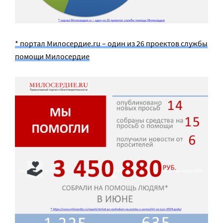
* портал Милосердие.ru – один из 26 проектов службы
помощи Милосердие