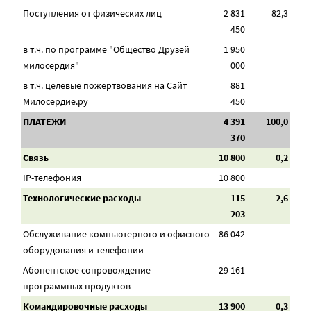
Поступления от физических лиц
2 831
82,3
450
в т.ч. по программе "Общество Друзей
1 950
милосердия"
000
в т.ч. целевые пожертвования на Сайт
881
Милосердие.ру
450
ПЛАТЕЖИ
4 391
100,0
370
Связь
10 800
0,2
IP-телефония
10 800
Технологические расходы
115
2,6
203
Обслуживание компьютерного и офисного
86 042
оборудования и телефонии
Абонентское сопровождение
29 161
программных продуктов
Командировочные расходы
13 900
0,3