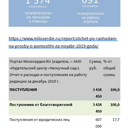
https://www.miloserdie.ru/report/otchet-po-rashodam-
na-prosby-o-pomoshhi-za-noyabr-2019-goda/
Портал Милосердие.RU (издатель — АНО
Сумма,
% от
«Издательский центр «Нескучный сад»).
руб.
общей
Отчет о расходах и поступлениях на работу
суммы
редакции за декабрь 2019 г.
ПОСТУПЛЕНИЯ
3 438
100,0
450
Поступления от благотворителей
3 438
100,0
450
Поступления от юридических лиц
607
17,7
000