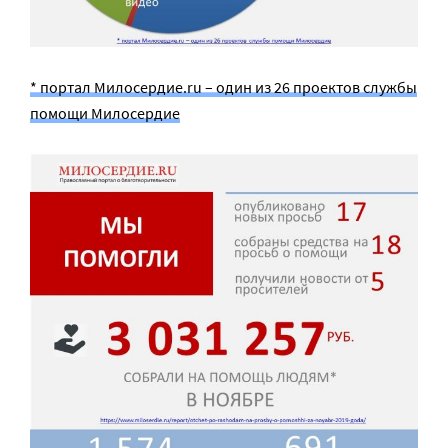
* портал Милосердие.ru – один из 26 проектов службы
помощи Милосердие