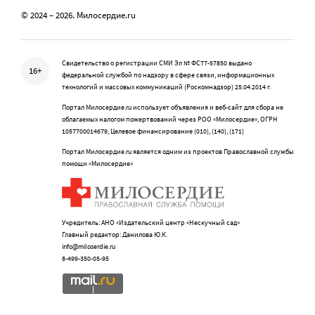
© 2024 – 2026. Милосердие.ru
Свидетельство о регистрации СМИ Эл № ФС77-57850 выдано
16+
федеральной службой по надзору в сфере связи, информационных
технологий и массовых коммуникаций (Роскомнадзор) 25.04.2014 г.
Портал Милосердие.ru использует объявления и веб-сайт для сбора не
облагаемых налогом пожертвований через РОО «Милосердие», ОГРН
1057700014679, Целевое финансирование (010), (140), (171)
Портал Милосердие.ru является одним из проектов Православной службы
помощи «Милосердие»
Учредитель: АНО «Издательский центр «Нескучный сад»
Главный редактор: Данилова Ю.К.
info@miloserdie.ru
8-499-350-05-95