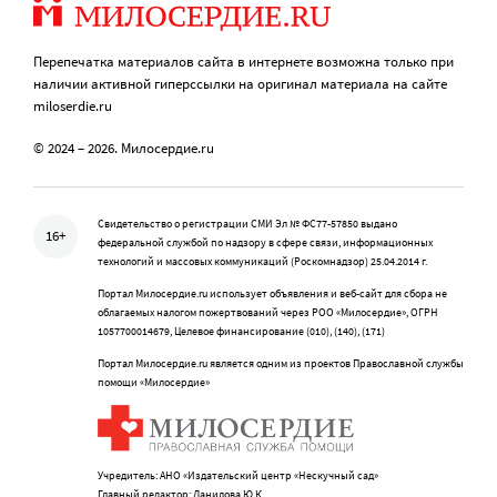
Перепечатка материалов сайта в интернете возможна только при
наличии активной гиперссылки на оригинал материала на сайте
miloserdie.ru
© 2024 – 2026. Милосердие.ru
Свидетельство о регистрации СМИ Эл № ФС77-57850 выдано
16+
федеральной службой по надзору в сфере связи, информационных
технологий и массовых коммуникаций (Роскомнадзор) 25.04.2014 г.
Портал Милосердие.ru использует объявления и веб-сайт для сбора не
облагаемых налогом пожертвований через РОО «Милосердие», ОГРН
1057700014679, Целевое финансирование (010), (140), (171)
Портал Милосердие.ru является одним из проектов Православной службы
помощи «Милосердие»
Учредитель: АНО «Издательский центр «Нескучный сад»
Главный редактор: Данилова Ю.К.