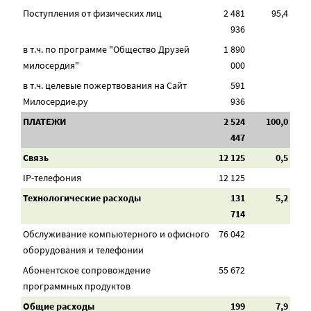
Поступления от физических лиц
2 481
95,4
936
в т.ч. по программе "Общество Друзей
1 890
милосердия"
000
в т.ч. целевые пожертвования на Сайт
591
Милосердие.ру
936
ПЛАТЕЖИ
2 524
100,0
447
Связь
12 125
0,5
IP-телефония
12 125
Технологические расходы
131
5,2
714
Обслуживание компьютерного и офисного
76 042
оборудования и телефонии
Абонентское сопровождение
55 672
программных продуктов
Общие расходы
199
7,9