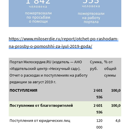
https://www.miloserdie.ru/report/otchet-po-rashodam-
na-prosby-o-pomoshhi-za-iyul-2019-goda/
Портал Милосердие.RU (издатель — АНО
Сумма,
% от
«Издательский центр «Нескучный сад»).
руб.
общей
Отчет о расходах и поступлениях на работу
суммы
редакции за август 2019 г.
ПОСТУПЛЕНИЯ
2 601
100,0
936
Поступления от благотворителей
2 601
100,0
936
Поступления от юридических лиц
120
4,6
000