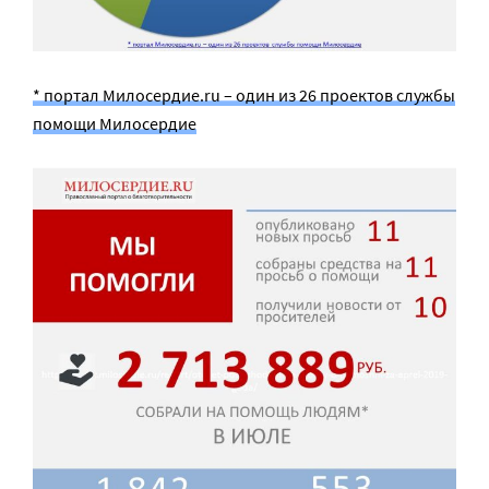
* портал Милосердие.ru – один из 26 проектов службы
помощи Милосердие