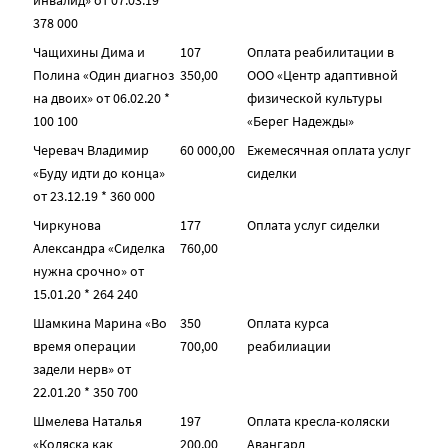
инвалид» от 07.03.19 *
378 000
Чащихины Дима и
107
Оплата реабилитации в
Полина «Один диагноз
350,00
ООО «Центр адаптивной
на двоих» от 06.02.20 *
физической культуры
100 100
«Берег Надежды»
Черевач Владимир
60 000,00
Ежемесячная оплата услуг
«Буду идти до конца»
сиделки
от 23.12.19 * 360 000
Чиркунова
177
Оплата услуг сиделки
Александра «Сиделка
760,00
нужна срочно» от
15.01.20 * 264 240
Шамкина Марина «Во
350
Оплата курса
время операции
700,00
реабилиации
задели нерв» от
22.01.20 * 350 700
Шмелева Наталья
197
Оплата кресла-коляски
«Коляска как
200,00
Авангард