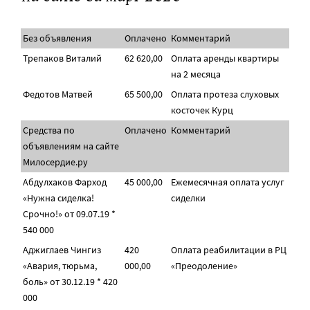
Без объявления
Оплачено
Комментарий
Трепаков Виталий
62 620,00
Оплата аренды квартиры
на 2 месяца
Федотов Матвей
65 500,00
Оплата протеза слуховых
косточек Курц
Средства по
Оплачено
Комментарий
объявлениям на сайте
Милосердие.ру
Абдулхаков Фарход
45 000,00
Ежемесячная оплата услуг
«Нужна сиделка!
сиделки
Срочно!» от 09.07.19 *
540 000
Аджиглаев Чингиз
420
Оплата реабилитации в РЦ
«Авария, тюрьма,
000,00
«Преодоление»
боль» от 30.12.19 * 420
000