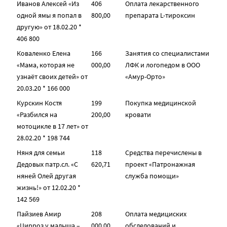
Иванов Алексей «Из
406
Оплата лекарственного
одной ямы я попал в
800,00
препарата L-тироксин
другую» от 18.02.20 *
406 800
Коваленко Елена
166
Занятия со специалистами
«Мама, которая не
000,00
ЛФК и логопедом в ООО
узнаёт своих детей» от
«Амур-Орто»
20.03.20 * 166 000
Курскин Костя
199
Покупка медицинской
«Разбился на
200,00
кровати
мотоцикле в 17 лет» от
28.02.20 * 198 744
Няня для семьи
118
Средства перечислены в
Дедовых патр.сл. «С
620,71
проект «Патронажная
няней Олей другая
служба помощи»
жизнь!» от 12.02.20 *
142 569
Пайзиев Амир
208
Оплата медициских
«Цирроз у малыша –
000,00
обследований и