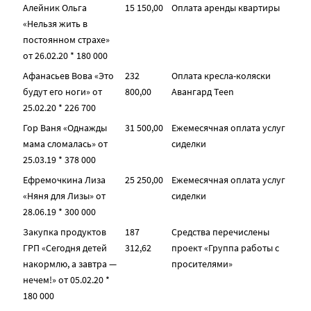
Алейник Ольга
15 150,00
Оплата аренды квартиры
«Нельзя жить в
постоянном страхе»
от 26.02.20 * 180 000
Афанасьев Вова «Это
232
Оплата кресла-коляски
будут его ноги» от
800,00
Авангард Teen
25.02.20 * 226 700
Гор Ваня «Однажды
31 500,00
Ежемесячная оплата услуг
мама сломалась» от
сиделки
25.03.19 * 378 000
Ефремочкина Лиза
25 250,00
Ежемесячная оплата услуг
«Няня для Лизы» от
сиделки
28.06.19 * 300 000
Закупка продуктов
187
Средства перечислены
ГРП «Сегодня детей
312,62
проект «Группа работы с
накормлю, а завтра —
просителями»
нечем!» от 05.02.20 *
180 000