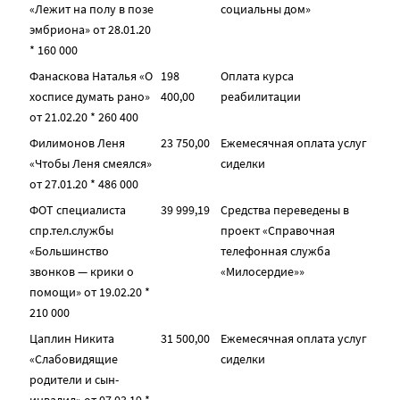
«Лежит на полу в позе
социальны дом»
эмбриона» от 28.01.20
* 160 000
Фанаскова Наталья «О
198
Оплата курса
хосписе думать рано»
400,00
реабилитации
от 21.02.20 * 260 400
Филимонов Леня
23 750,00
Ежемесячная оплата услуг
«Чтобы Леня смеялся»
сиделки
от 27.01.20 * 486 000
ФОТ специалиста
39 999,19
Средства переведены в
спр.тел.службы
проект «Справочная
«Большинство
телефонная служба
звонков — крики о
«Милосердие»»
помощи» от 19.02.20 *
210 000
Цаплин Никита
31 500,00
Ежемесячная оплата услуг
«Слабовидящие
сиделки
родители и сын-