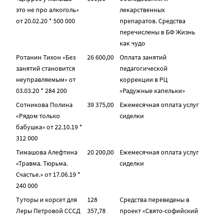
это не про алкоголь»
лекарственных
от 20.02.20 * 500 000
препаратов. Средства
перечислены в БФ Жизнь
как чудо
Ротанин Тихон «Без
26 600,00
Оплата занятий
занятий становится
педагогической
неуправляемым» от
коррекции в РЦ
03.03.20 * 284 200
«Радужные капельки»
Сотникова Полина
39 375,00
Ежемесячная оплата услуг
«Рядом только
сиделки
бабушка» от 22.10.19 *
312 000
Тимашова Алефтина
20 200,00
Ежемесячная оплата услуг
«Травма. Тюрьма.
сиделки
Счастье.» от 17.06.19 *
240 000
Туторы и корсет для
128
Средства переведены в
Леры Петровой СССД
357,78
проект «Свято-софийский