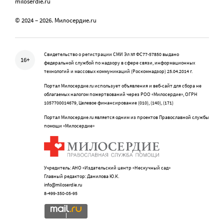
miloserdie.ru
© 2024 – 2026. Милосердие.ru
Свидетельство о регистрации СМИ Эл № ФС77-57850 выдано
16+
федеральной службой по надзору в сфере связи, информационных
технологий и массовых коммуникаций (Роскомнадзор) 25.04.2014 г.
Портал Милосердие.ru использует объявления и веб-сайт для сбора не
облагаемых налогом пожертвований через РОО «Милосердие», ОГРН
1057700014679, Целевое финансирование (010), (140), (171)
Портал Милосердие.ru является одним из проектов Православной службы
помощи «Милосердие»
Учредитель: АНО «Издательский центр «Нескучный сад»
Главный редактор: Данилова Ю.К.
info@miloserdie.ru
8-499-350-05-95