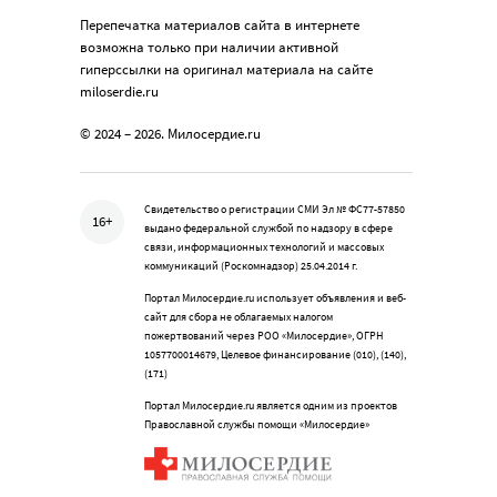
Перепечатка материалов сайта в интернете
возможна только при наличии активной
гиперссылки на оригинал материала на сайте
miloserdie.ru
© 2024 – 2026. Милосердие.ru
Свидетельство о регистрации СМИ Эл № ФС77-57850
16+
выдано федеральной службой по надзору в сфере
связи, информационных технологий и массовых
коммуникаций (Роскомнадзор) 25.04.2014 г.
Портал Милосердие.ru использует объявления и веб-
сайт для сбора не облагаемых налогом
пожертвований через РОО «Милосердие», ОГРН
1057700014679, Целевое финансирование (010), (140),
(171)
Портал Милосердие.ru является одним из проектов
Православной службы помощи «Милосердие»