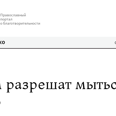
Православный
портал
о благотворительности
КО
разрешат мытьс
ю