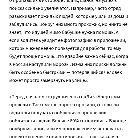
о пропавших в их городе людях, шансы на успех в
поисках сильно увеличатся. Например, часто отряд
разыскивает пожилых людей, которые ушли из дома и
заблудились. Вокруг них много прохожих, но никто не
знает, что идущей мимо бабушке нужна помощь. А
если водитель увидит ее фотографию в приложении,
которым ежедневно пользуется для работы, то ему
будет проще помочь. Это вдвойне важно сейчас, когда
в России наступили морозы. Из-за них поиски должны
быть особенно быстрыми — потерявшийся человек
может просто замерзнуть на улице».
«Перед началом сотрудничества с «Лиза Алерт» мы
провели в Таксометре опрос: спросили, готовы ли
водители получать сообщения о пропавших
поблизости людях. Больше 80% согласились. В конце
ноября мы прислали им приглашение участвовать в
проекте и первые ориентировки», —
рассказали
в