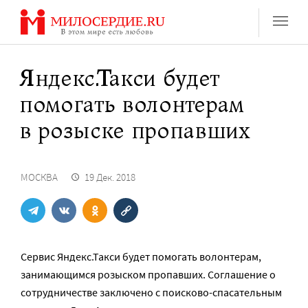
Перейти
к
содержанию
Яндекс.Такси будет
помогать волонтерам
в розыске пропавших
МОСКВА
19 Дек. 2018
Сервис Яндекс.Такси будет помогать волонтерам,
занимающимся розыском пропавших. Соглашение о
сотрудничестве заключено с поисково-спасательным