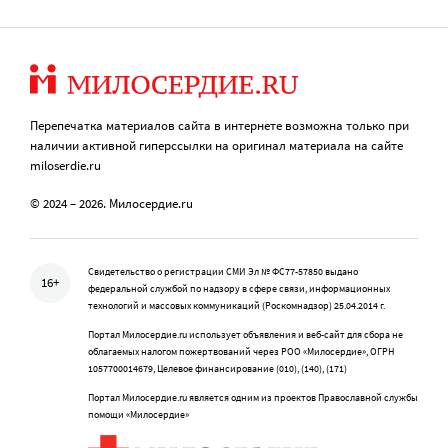
Перепечатка материалов сайта в интернете возможна только при
наличии активной гиперссылки на оригинал материала на сайте
miloserdie.ru
© 2024 – 2026. Милосердие.ru
Свидетельство о регистрации СМИ Эл № ФС77-57850 выдано
16+
федеральной службой по надзору в сфере связи, информационных
технологий и массовых коммуникаций (Роскомнадзор) 25.04.2014 г.
Портал Милосердие.ru использует объявления и веб-сайт для сбора не
облагаемых налогом пожертвований через РОО «Милосердие», ОГРН
1057700014679, Целевое финансирование (010), (140), (171)
Портал Милосердие.ru является одним из проектов Православной службы
помощи «Милосердие»