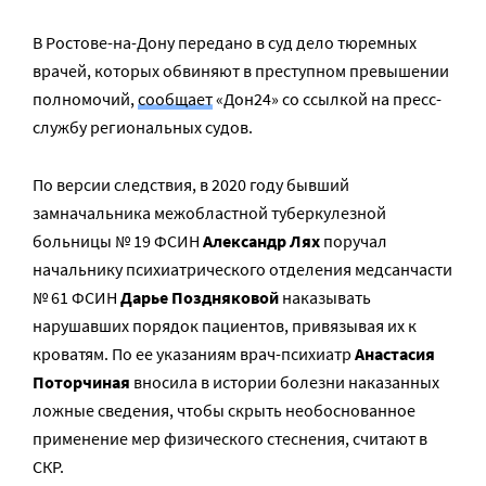
В Ростове-на-Дону передано в суд дело тюремных
врачей, которых обвиняют в преступном превышении
полномочий,
сообщает
«Дон24» со ссылкой на пресс-
службу региональных судов.
По версии следствия, в 2020 году бывший
замначальника межобластной туберкулезной
больницы № 19 ФСИН
Александр Лях
поручал
начальнику психиатрического отделения медсанчасти
№ 61 ФСИН
Дарье Поздняковой
наказывать
нарушавших порядок пациентов, привязывая их к
кроватям. По ее указаниям врач-психиатр
Анастасия
Поторчиная
вносила в истории болезни наказанных
ложные сведения, чтобы скрыть необоснованное
применение мер физического стеснения, считают в
СКР.