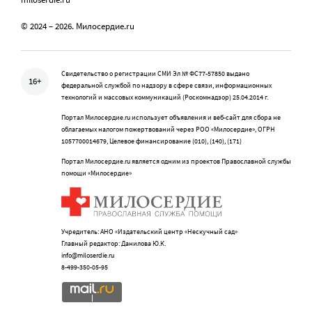
© 2024 – 2026. Милосердие.ru
Свидетельство о регистрации СМИ Эл № ФС77-57850 выдано
16+
федеральной службой по надзору в сфере связи, информационных
технологий и массовых коммуникаций (Роскомнадзор) 25.04.2014 г.
Портал Милосердие.ru использует объявления и веб-сайт для сбора не
облагаемых налогом пожертвований через РОО «Милосердие», ОГРН
1057700014679, Целевое финансирование (010), (140), (171)
Портал Милосердие.ru является одним из проектов Православной службы
помощи «Милосердие»
Учредитель: АНО «Издательский центр «Нескучный сад»
Главный редактор: Данилова Ю.К.
info@miloserdie.ru
8-499-350-05-95