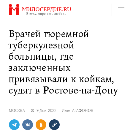
Перейти
к
содержанию
Врачей тюремной
туберкулезной
больницы, где
заключенных
привязывали к койкам,
судят в Ростове-на-Дону
МОСКВА
9 Дек. 2022
Илья АГАФОНОВ