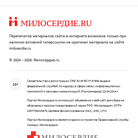
Перепечатка материалов сайта в интернете возможна только при
наличии активной гиперссылки на оригинал материала на сайте
miloserdie.ru
© 2024 – 2026. Милосердие.ru
Свидетельство о регистрации СМИ Эл № ФС77-57850 выдано
16+
федеральной службой по надзору в сфере связи, информационных
технологий и массовых коммуникаций (Роскомнадзор) 25.04.2014 г.
Портал Милосердие.ru использует объявления и веб-сайт для сбора не
облагаемых налогом пожертвований через РОО «Милосердие», ОГРН
1057700014679, Целевое финансирование (010), (140), (171)
Портал Милосердие.ru является одним из проектов Православной службы
помощи «Милосердие»