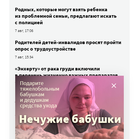
Родных, которые могут взять ребенка
из проблемной семьи, предлагают искать
с полицией
7 авг, 17:06
Родителей детей-инвалидов просят пройти
опрос о трудоустройстве
7 авг, 15:34
«Энхерту» от рака груди включили
в перечень жизненно важных препаратов
7 авг, 15:15
НКО часто рискуют нарушить закон
о персональных данных. Как этого
избежать?
7 авг, 13:13