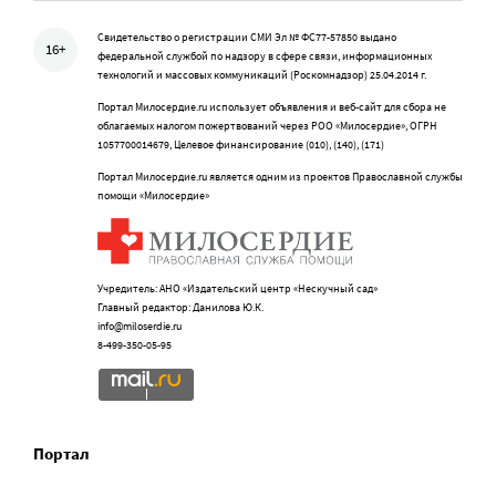
Свидетельство о регистрации СМИ Эл № ФС77-57850 выдано
16+
федеральной службой по надзору в сфере связи, информационных
технологий и массовых коммуникаций (Роскомнадзор) 25.04.2014 г.
Портал Милосердие.ru использует объявления и веб-сайт для сбора не
облагаемых налогом пожертвований через РОО «Милосердие», ОГРН
1057700014679, Целевое финансирование (010), (140), (171)
Портал Милосердие.ru является одним из проектов Православной службы
помощи «Милосердие»
Учредитель: АНО «Издательский центр «Нескучный сад»
Главный редактор: Данилова Ю.К.
info@miloserdie.ru
8-499-350-05-95
Портал