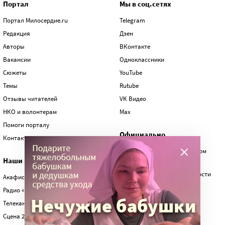
Портал
Мы в соц.сетях
Портал Милосердие.ru
Telegram
Редакция
Дзен
Авторы
ВКонтакте
Вакансии
Одноклассники
Сюжеты
YouTube
Темы
Rutube
Отзывы читателей
VK Видео
НКО и волонтерам
Max
Помоги порталу
Официально
Контакты
Договор о благотворительном
Наши партнеры
пожертвовании
Политика конфиденциальности
Акафистник
Отчеты
Радио «Вера»
Телеканал «Спас»
Сцена 23