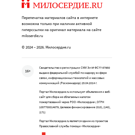
Перепечатка материалов сайта в интернете
возможна только при наличии активной
гиперссылки на оригинал материала на сайте
miloserdie.ru
© 2024 – 2026. Милосердие.ru
Свидетельство о регистрации СМИ Эл № ФС77-57850
16+
выдано федеральной службой по надзору в сфере
связи, информационных технологий и массовых
коммуникаций (Роскомнадзор) 25.04.2014 г.
Портал Милосердие.ru использует объявления и веб-
сайт для сбора не облагаемых налогом
пожертвований через РОО «Милосердие», ОГРН
1057700014679, Целевое финансирование (010), (140),
(171)
Портал Милосердие.ru является одним из проектов
Православной службы помощи «Милосердие»