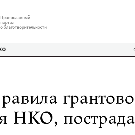
Православный
портал
о благотворительности
КО
равила грантов
я НКО, пострад