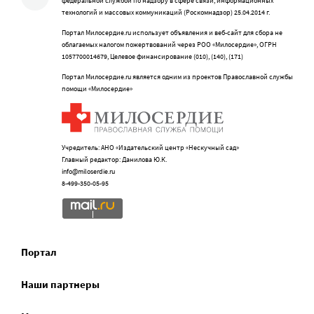
федеральной службой по надзору в сфере связи, информационных
технологий и массовых коммуникаций (Роскомнадзор) 25.04.2014 г.
Портал Милосердие.ru использует объявления и веб-сайт для сбора не
облагаемых налогом пожертвований через РОО «Милосердие», ОГРН
1057700014679, Целевое финансирование (010), (140), (171)
Портал Милосердие.ru является одним из проектов Православной службы
помощи «Милосердие»
Учредитель: АНО «Издательский центр «Нескучный сад»
Главный редактор: Данилова Ю.К.
info@miloserdie.ru
8-499-350-05-95
Портал
Наши партнеры