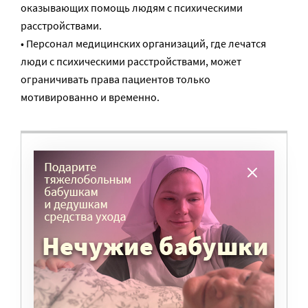
оказывающих помощь людям с психическими
расстройствами.
• Персонал медицинских организаций, где лечатся
люди с психическими расстройствами, может
ограничивать права пациентов только
мотивированно и временно.
ВАМ ВАЖНО, ЧТОБЫ РАЗГОВОР НА ЭТУ
ТЕМУ ПРОДОЛЖИЛСЯ? ПОДДЕРЖИТЕ
ПОРТАЛ!
Мы просим подписаться на небольшой, но
регулярный платеж в пользу нашего сайта.
Милосердие.ru работает благодаря добровольным
пожертвованиям наших читателей. На
командировки, съемки, зарплаты редакторов,
журналистов и техническую поддержку сайта