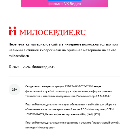
Перепечатка материалов сайта в интернете возможна только при
наличии активной гиперссылки на оригинал материала на сайте
miloserdie.ru
© 2024 – 2026. Милосердие.ru
Свидетельство о регистрации СМИ Эл № ФС77-57850 выдано
16+
федеральной службой по надзору в сфере связи, информационных
технологий и массовых коммуникаций (Роскомнадзор) 25.04.2014 г.
Портал Милосердие.ru использует объявления и веб-сайт для сбора не
облагаемых налогом пожертвований через РОО «Милосердие», ОГРН
1057700014679, Целевое финансирование (010), (140), (171)
Портал Милосердие.ru является одним из проектов Православной службы
помощи «Милосердие»