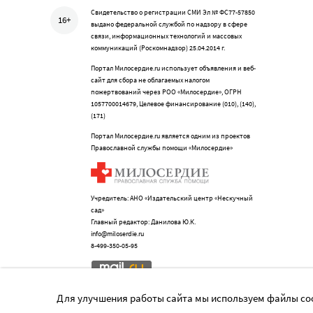
Свидетельство о регистрации СМИ Эл № ФС77-57850
16+
выдано федеральной службой по надзору в сфере
связи, информационных технологий и массовых
коммуникаций (Роскомнадзор) 25.04.2014 г.
Портал Милосердие.ru использует объявления и веб-
сайт для сбора не облагаемых налогом
пожертвований через РОО «Милосердие», ОГРН
1057700014679, Целевое финансирование (010), (140),
(171)
Портал Милосердие.ru является одним из проектов
Православной службы помощи «Милосердие»
Учредитель: АНО «Издательский центр «Нескучный
сад»
Главный редактор: Данилова Ю.К.
info@miloserdie.ru
8-499-350-05-95
Для улучшения работы сайта мы используем файлы coo