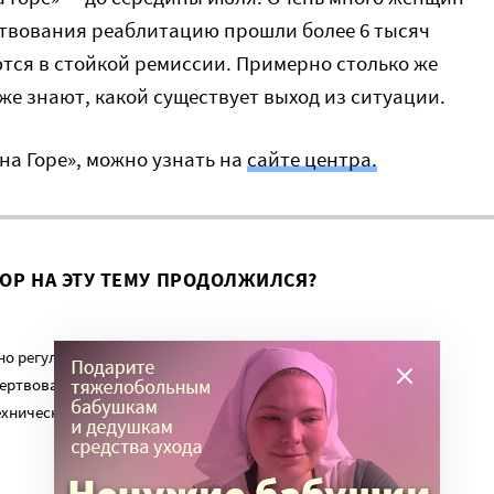
ествования реаблитацию прошли более 6 тысяч
ются в стойкой ремиссии. Примерно столько же
же знают, какой существует выход из ситуации.
на Горе», можно узнать на
сайте центра.
ВОР НА ЭТУ ТЕМУ ПРОДОЛЖИЛСЯ?
о регулярный платеж в пользу нашего сайта. Милосердие.ru
ертвованиям наших читателей. На командировки, съемки,
ехническую поддержку сайта нужны средства.