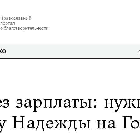
Православный
портал
о благотворительности
КО
ез зарплаты: нуж
у Надежды на Го