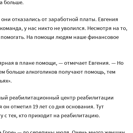
а больше.
е они отказались от заработной платы. Евгения
оманда, у нас никто не уволился. Несмотря на то,
 помогать. На помощи людям наше финансовое
ярная в плане помощи, — отмечает Евгения. — Но
Чем больше алкоголиков получают помощь, тем
ьях».
тный реабилитационный центр реабилитации
 он отметил 19 лет со дня основания. Тут
у с тех, кто приходит на реабилитацию.
а Горе» — до середины июля. Очень много женщин