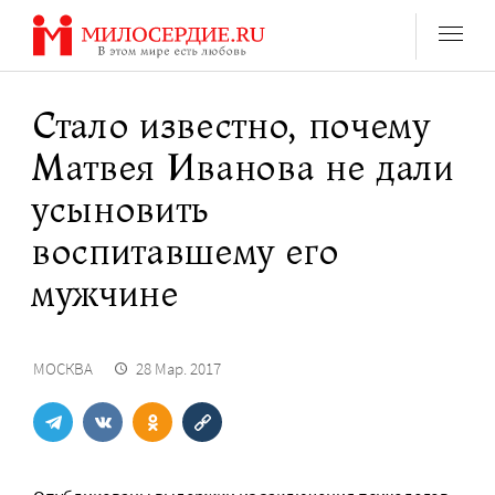
Перейти
к
содержанию
Стало известно, почему
Матвея Иванова не дали
усыновить
воспитавшему его
мужчине
МОСКВА
28 Мар. 2017