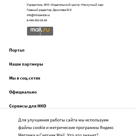
Учредитель: АНО «Издательский центр «Нескучный сад»
Главный редактор: Данилова Ю.К.
info@miloserdie.ru
8-499-350-05-95
Портал
Наши партнеры
Мы в соц.сетях
Официально
Сервисы для НКО
Спецпроекты
Для улучшения работы сайта мы используем
файлы cookie и метрические программы Яндекс
Социальное служение
Метрика и Счетчик Mail.
Что это значит?