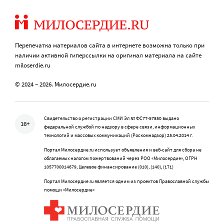
Перепечатка материалов сайта в интернете возможна только при
наличии активной гиперссылки на оригинал материала на сайте
miloserdie.ru
© 2024 – 2026. Милосердие.ru
Свидетельство о регистрации СМИ Эл № ФС77-57850 выдано
16+
федеральной службой по надзору в сфере связи, информационных
технологий и массовых коммуникаций (Роскомнадзор) 25.04.2014 г.
Портал Милосердие.ru использует объявления и веб-сайт для сбора не
облагаемых налогом пожертвований через РОО «Милосердие», ОГРН
1057700014679, Целевое финансирование (010), (140), (171)
Портал Милосердие.ru является одним из проектов Православной службы
помощи «Милосердие»