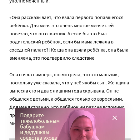
уполномоченный.
«Она рассказывает, что взяла первого попавшегося
ребёнка. Для меня это очень многое меняет: ей
повезло, что он отказник. А если бы это был
родительский ребёнок, если бы мама лежала в
соседней палате?! Когда она взяла ребёнка, она была
вменяема, это подтвердило следствие.
Она сняла памперс, посмотрела, что это мальчик,
поскольку уже сказала, что у неё якобы сын. Женщина
вынесла его и два с лишним года скрывала. Он не
общался с детьми, а общался только со взрослыми.
Для меня странно, что ребёнок ни разу не вспомнил
про родителей и не попросился домой», –
заявила
Мишонова в интервью «Радио 1».