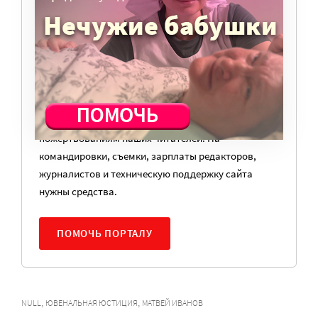
ВАМ ВАЖНО, ЧТОБЫ РАЗГОВОР НА ЭТУ
ТЕМУ ПРОДОЛЖИЛСЯ? ПОДДЕРЖИТЕ
ПОРТАЛ!
Мы просим подписаться на небольшой, но
регулярный платеж в пользу нашего сайта.
Милосердие.ru работает благодаря добровольным
пожертвованиям наших читателей. На
командировки, съемки, зарплаты редакторов,
журналистов и техническую поддержку сайта
нужны средства.
ПОМОЧЬ ПОРТАЛУ
,
,
NULL
ЮВЕНАЛЬНАЯ ЮСТИЦИЯ
МАТВЕЙ ИВАНОВ