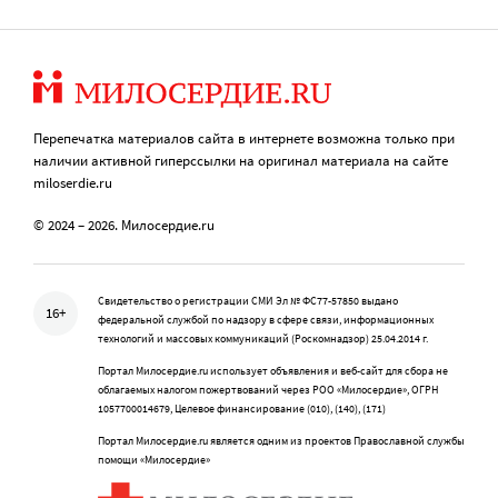
Перепечатка материалов сайта в интернете возможна только при
наличии активной гиперссылки на оригинал материала на сайте
miloserdie.ru
© 2024 – 2026. Милосердие.ru
Свидетельство о регистрации СМИ Эл № ФС77-57850 выдано
16+
федеральной службой по надзору в сфере связи, информационных
технологий и массовых коммуникаций (Роскомнадзор) 25.04.2014 г.
Портал Милосердие.ru использует объявления и веб-сайт для сбора не
облагаемых налогом пожертвований через РОО «Милосердие», ОГРН
1057700014679, Целевое финансирование (010), (140), (171)
Портал Милосердие.ru является одним из проектов Православной службы
помощи «Милосердие»