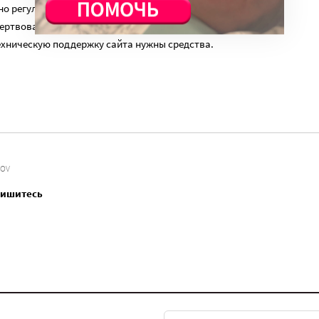
о регулярный платеж в пользу нашего сайта. Милосердие.ru
ертвованиям наших читателей. На командировки, съемки,
ехническую поддержку сайта нужны средства.
COV
пишитесь