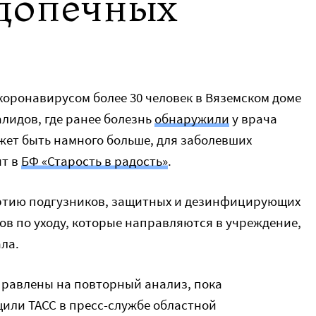
допечных
оронавирусом более 30 человек в Вяземском доме
лидов, где ранее болезнь
обнаружили
у врача
ет быть намного больше, для заболевших
ят в
БФ «Старость в радость»
.
артию подгузников, защитных и дезинфицирующих
в по уходу, которые направляются в учреждение,
ла.
тправлены на повторный анализ, пока
щили ТАСС в пресс-службе областной