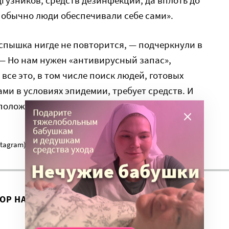
дгузников, средств дезинфекции, да вплоть до
 обычно люди обеспечивали себе сами».
 вспышка нигде не повторится, — подчеркнули в
— Но нам нужен «антивирусный запас»,
все это, в том числе поиск людей, готовых
ми в условиях эпидемии, требует средств. И
положить, даже если вспышка останется
nstagram) запрещена в России как экстремистская.
ВОР НА ЭТУ ТЕМУ ПРОДОЛЖИЛСЯ?