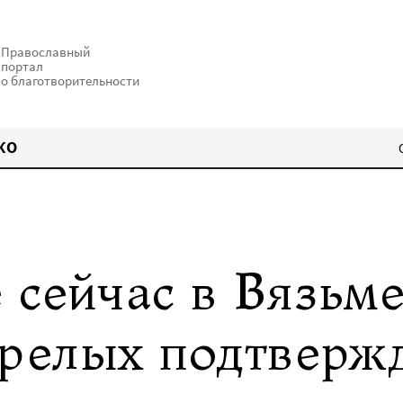
Православный
портал
о благотворительности
КО
 сейчас в Вязьме
арелых подтверж