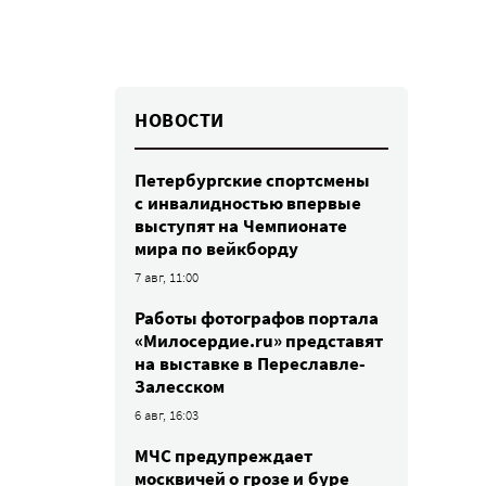
НОВОСТИ
Петербургские спортсмены
c инвалидностью впервые
выступят на Чемпионате
мира по вейкборду
7 авг, 11:00
Работы фотографов портала
«Милосердие.ru» представят
на выставке в Переславле-
Залесском
6 авг, 16:03
МЧС предупреждает
москвичей о грозе и буре