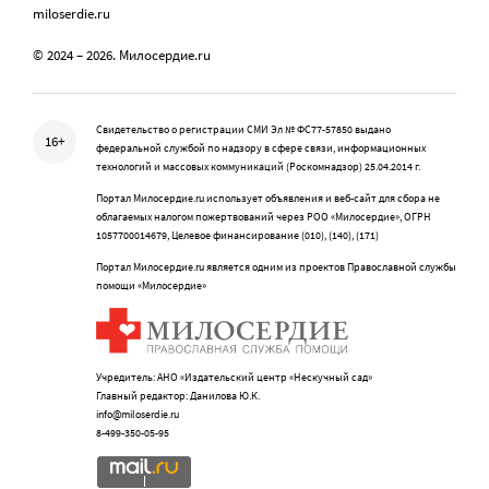
miloserdie.ru
© 2024 – 2026. Милосердие.ru
Свидетельство о регистрации СМИ Эл № ФС77-57850 выдано
16+
федеральной службой по надзору в сфере связи, информационных
технологий и массовых коммуникаций (Роскомнадзор) 25.04.2014 г.
Портал Милосердие.ru использует объявления и веб-сайт для сбора не
облагаемых налогом пожертвований через РОО «Милосердие», ОГРН
1057700014679, Целевое финансирование (010), (140), (171)
Портал Милосердие.ru является одним из проектов Православной службы
помощи «Милосердие»
Учредитель: АНО «Издательский центр «Нескучный сад»
Главный редактор: Данилова Ю.К.
info@miloserdie.ru
8-499-350-05-95