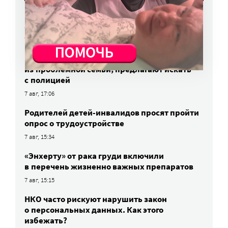
Вторая волна клещей ожидается в конце
августа — начале сентября
7 авг, 19:25
Родных, которые могут взять ребенка
из проблемной семьи, предлагают искать
с полицией
7 авг, 17:06
Родителей детей-инвалидов просят пройти
опрос о трудоустройстве
7 авг, 15:34
«Энхерту» от рака груди включили
в перечень жизненно важных препаратов
7 авг, 15:15
НКО часто рискуют нарушить закон
о персональных данных. Как этого
избежать?