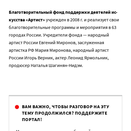
Бла­го­тво­ри­тель­ный фонд под­держ­ки де­я­те­лей ис­
кус­ства
«Ар­тист»
учре­жден в 2008 г. и реализует свои
благотворительные программы и мероприятия в 63
городах России. Учредители фонда — народный
артист России Евгений Миронов, заслуженная
артистка РФ Мария Миронова, народный артист
России Игорь Верник, актер Леонид Ярмольник,
продюсер Наталья Шагинян-Нидэм.
ВАМ ВАЖНО, ЧТОБЫ РАЗГОВОР НА ЭТУ
ТЕМУ ПРОДОЛЖИЛСЯ? ПОДДЕРЖИТЕ
ПОРТАЛ!