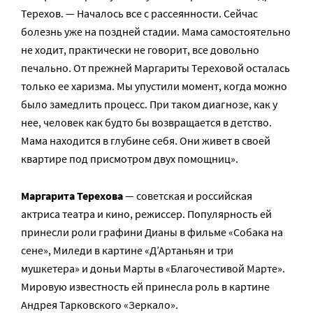
Терехов. — Началось все с рассеянности. Сейчас
болезнь уже на поздней стадии. Мама самостоятельно
не ходит, практически не говорит, все довольно
печально. От прежней Маргариты Тереховой осталась
только ее харизма. Мы упустили момент, когда можно
было замедлить процесс. При таком диагнозе, как у
нее, человек как будто бы возвращается в детство.
Мама находится в глубине себя. Они живет в своей
квартире под присмотром двух помощниц».
Маргарита Терехова
— советская и российская
актриса театра и кино, режиссер. Популярность ей
принесли роли графини Дианы в фильме «Собака на
сене», Миледи в картине «Д’Артаньян и три
мушкетера» и доньи Марты в «Благочестивой Марте».
Мировую известность ей принесла роль в картине
Андрея Тарковского «Зеркало».