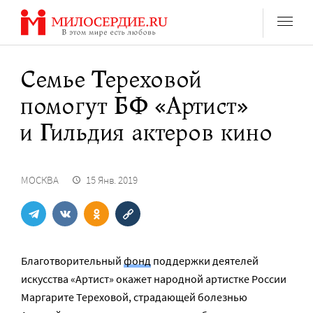
Перейти
к
содержанию
Семье Тереховой
помогут БФ «Артист»
и Гильдия актеров кино
МОСКВА
15 Янв. 2019
Благотворительный
фонд
поддержки деятелей
искусства «Артист» окажет народной артистке России
Маргарите Тереховой, страдающей болезнью