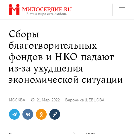
Перейти
к
содержанию
Сборы
благотворительных
фондов и НКО падают
из-за ухудшения
экономической ситуации
МОСКВА
21 Мар. 2022
Вероника ШЕВЦОВА