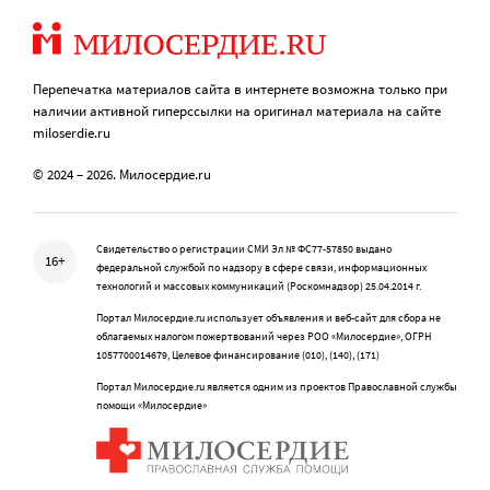
Перепечатка материалов сайта в интернете возможна только при
наличии активной гиперссылки на оригинал материала на сайте
miloserdie.ru
© 2024 – 2026. Милосердие.ru
Свидетельство о регистрации СМИ Эл № ФС77-57850 выдано
16+
федеральной службой по надзору в сфере связи, информационных
технологий и массовых коммуникаций (Роскомнадзор) 25.04.2014 г.
Портал Милосердие.ru использует объявления и веб-сайт для сбора не
облагаемых налогом пожертвований через РОО «Милосердие», ОГРН
1057700014679, Целевое финансирование (010), (140), (171)
Портал Милосердие.ru является одним из проектов Православной службы
помощи «Милосердие»