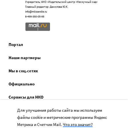
Учредитель: АНО «Издательский центр «Нескучный сад»
Главный редактор: Данилова Ю.К.
info@miloserdie.ru
8-499-350-05-95
Портал
Наши партнеры
Мы в соц.сетях
Официально
Сервисы для НКО
Спецпроекты
Для улучшения работы сайта мы используем
файлы cookie и метрические программы Яндекс
Социальное служение
Метрика и Счетчик Mail.
Что это значит?