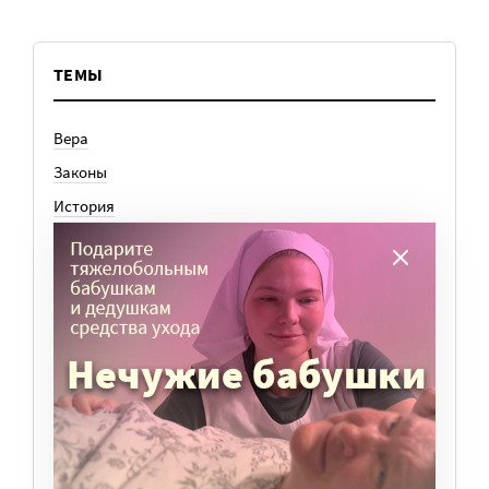
ТЕМЫ
Вера
Законы
История
Колонки
Кто есть кто
Личный опыт
Медицина
Ноу-хау
Общество
Отдых
Семья