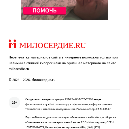
Перепечатка материалов сайта в интернете возможна только при
наличии активной гиперссылки на оригинал материала на сайте
miloserdie.ru
© 2024 – 2026. Милосердие.ru
Свидетельство о регистрации СМИ Эл № ФС77-57850 выдано
16+
федеральной службой по надзору в сфере связи, информационных
технологий и массовых коммуникаций (Роскомнадзор) 25.04.2014 г.
Портал Милосердие.ru использует объявления и веб-сайт для сбора не
облагаемых налогом пожертвований через РОО «Милосердие», ОГРН
1057700014679, Целевое финансирование (010), (140), (171)