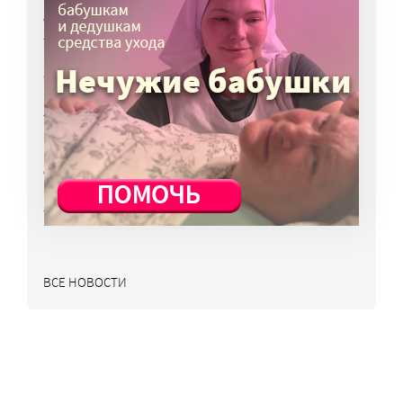
опрос о трудоустройстве
7 авг, 15:34
«Энхерту» от рака груди включили
в перечень жизненно важных препаратов
7 авг, 15:15
НКО часто рискуют нарушить закон
о персональных данных. Как этого
избежать?
7 авг, 13:13
ВСЕ НОВОСТИ