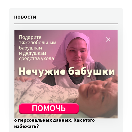
НОВОСТИ
Родных, которые могут взять ребенка
из проблемной семьи, предлагают искать
с полицией
7 авг, 17:06
Родителей детей-инвалидов просят пройти
опрос о трудоустройстве
7 авг, 15:34
«Энхерту» от рака груди включили
в перечень жизненно важных препаратов
7 авг, 15:15
НКО часто рискуют нарушить закон
о персональных данных. Как этого
избежать?