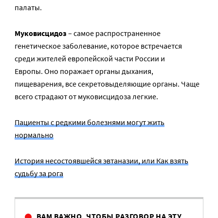
палаты.
Муковисцидоз
– самое распространенное
генетическое заболевание, которое встречается
среди жителей европейской части России и
Европы. Оно поражает органы дыхания,
пищеварения, все секретовыделяющие органы. Чаще
всего страдают от муковисцидоза легкие.
Пациенты с редкими болезнями могут жить
нормально
История несостоявшейся эвтаназии, или Как взять
судьбу за рога
ВАМ ВАЖНО, ЧТОБЫ РАЗГОВОР НА ЭТУ