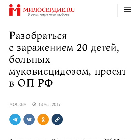
Перейти
к
содержанию
Разобраться
с заражением 20 детей,
больных
муковисцидозом, просят
в ОП РФ
МОСКВА
18 Авг. 2017