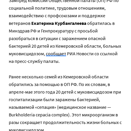
Зампред комиссии Общественной палаты (ОП) РФ по
социальной политике, трудовым отношениям,
взаимодействию с профсоюзами и поддержке
ветеранов
Екатерина Курбангалеева
обратилась в
Минздрав РФ и Генпрокуратуру с просьбой
разобраться в ситуации с заражением опасной
бактерией 20 детей из Кемеровской области, больных
муковисцидозом,
сообщает
РИА Новости со ссылкой
на пресс-службу палаты.
Ранее несколько семей из Кемеровской области
обратились за помощью в ОП РФ. По их словам, в
апреле-мае этого года 20 детей с муковисцидозом при
госпитализации были заражены бактерией,
называемой «сепация» (медицинское название —
Burkholderia cepacia complex). Этот микроорганизм в
разы сокращает продолжительность жизни больных с
муковисцидозом.