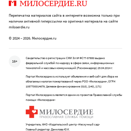
Перепечатка материалов сайта в интернете возможна только при
наличии активной гиперссылки на оригинал материала на сайте
miloserdie.ru
© 2024 – 2026. Милосердие.ru
Свидетельство о регистрации СМИ Эл № ФС77-57850 выдано
16+
федеральной службой по надзору в сфере связи, информационных
технологий и массовых коммуникаций (Роскомнадзор) 25.04.2014 г.
Портал Милосердие.ru использует объявления и веб-сайт для сбора не
облагаемых налогом пожертвований через РОО «Милосердие», ОГРН
1057700014679, Целевое финансирование (010), (140), (171)
Портал Милосердие.ru является одним из проектов Православной службы
помощи «Милосердие»
Учредитель: АНО «Издательский центр «Нескучный сад»
Главный редактор: Данилова Ю.К.