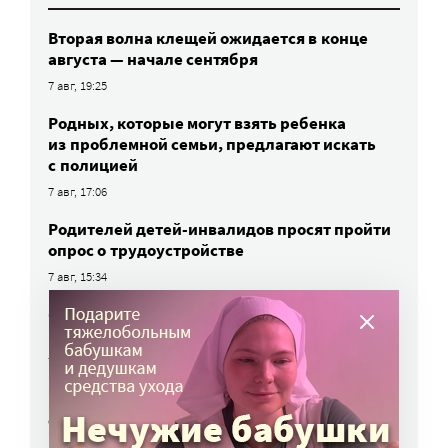
Вторая волна клещей ожидается в конце
августа — начале сентября
7 авг, 19:25
Родных, которые могут взять ребенка
из проблемной семьи, предлагают искать
с полицией
7 авг, 17:06
Родителей детей-инвалидов просят пройти
опрос о трудоустройстве
7 авг, 15:34
«Энхерту» от рака груди включили
в перечень жизненно важных препаратов
7 авг, 15:15
НКО часто рискуют нарушить закон
о персональных данных. Как этого
избежать?