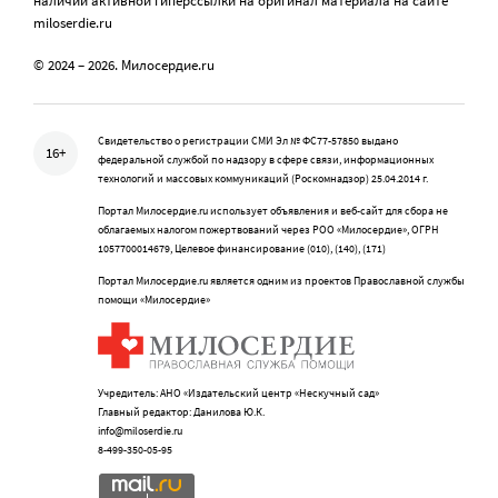
наличии активной гиперссылки на оригинал материала на сайте
miloserdie.ru
© 2024 – 2026. Милосердие.ru
Свидетельство о регистрации СМИ Эл № ФС77-57850 выдано
16+
федеральной службой по надзору в сфере связи, информационных
технологий и массовых коммуникаций (Роскомнадзор) 25.04.2014 г.
Портал Милосердие.ru использует объявления и веб-сайт для сбора не
облагаемых налогом пожертвований через РОО «Милосердие», ОГРН
1057700014679, Целевое финансирование (010), (140), (171)
Портал Милосердие.ru является одним из проектов Православной службы
помощи «Милосердие»
Учредитель: АНО «Издательский центр «Нескучный сад»
Главный редактор: Данилова Ю.К.
info@miloserdie.ru
8-499-350-05-95