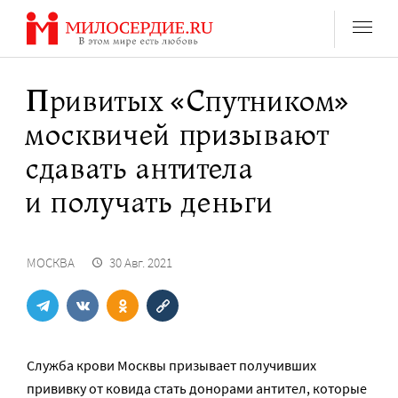
Перейти
к
содержанию
Привитых «Спутником»
москвичей призывают
сдавать антитела
и получать деньги
МОСКВА
30 Авг. 2021
Служба крови Москвы призывает получивших
прививку от ковида стать донорами антител, которые