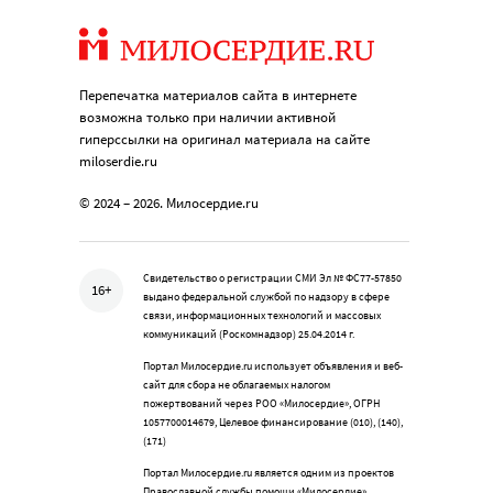
Перепечатка материалов сайта в интернете
возможна только при наличии активной
гиперссылки на оригинал материала на сайте
miloserdie.ru
© 2024 – 2026. Милосердие.ru
Свидетельство о регистрации СМИ Эл № ФС77-57850
16+
выдано федеральной службой по надзору в сфере
связи, информационных технологий и массовых
коммуникаций (Роскомнадзор) 25.04.2014 г.
Портал Милосердие.ru использует объявления и веб-
сайт для сбора не облагаемых налогом
пожертвований через РОО «Милосердие», ОГРН
1057700014679, Целевое финансирование (010), (140),
(171)
Портал Милосердие.ru является одним из проектов
Православной службы помощи «Милосердие»