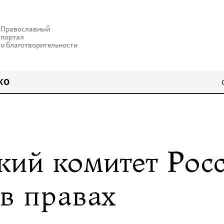
Православный
портал
о благотворительности
КО
ий комитет Рос
в правах