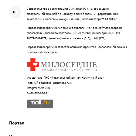
Свидетельство о регистрации СМИ Эл № ФС77-57850 выдано
16+
федеральной службой по надзору в сфере связи, информационных
технологий и массовых коммуникаций (Роскомнадзор) 25.04.2014 г.
Портал Милосердие.ru использует объявления и веб-сайт для сбора не
облагаемых налогом пожертвований через РОО «Милосердие», ОГРН
1057700014679, Целевое финансирование (010), (140), (171)
Портал Милосердие.ru является одним из проектов Православной службы
помощи «Милосердие»
Учредитель: АНО «Издательский центр «Нескучный сад»
Главный редактор: Данилова Ю.К.
info@miloserdie.ru
8-499-350-05-95
Портал