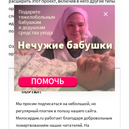
расширить этот проект, включив в него другие типы
организаций. Но это произойдет, видимо, не в
следующем году – сначала нужно довести до
идеального состояния уже существующий продукт,
пояснила руководитель фонда.
Ознакомиться с рэнкингом благотворительных
организаций РФ можно
по ссылке
.
ВАМ ВАЖНО, ЧТОБЫ РАЗГОВОР НА ЭТУ
ТЕМУ ПРОДОЛЖИЛСЯ? ПОДДЕРЖИТЕ
ПОРТАЛ!
Мы просим подписаться на небольшой, но
регулярный платеж в пользу нашего сайта.
Милосердие.ru работает благодаря добровольным
пожертвованиям наших читателей. На