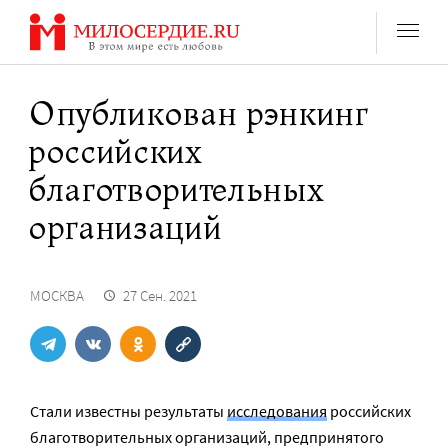
Перейти
к
содержанию
Опубликован рэнкинг
российских
благотворительных
организаций
МОСКВА
27 Сен. 2021
Стали известны результаты
исследования
российских
благотворительных организаций, предпринятого