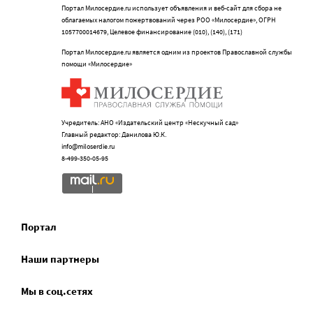
Портал Милосердие.ru использует объявления и веб-сайт для сбора не
облагаемых налогом пожертвований через РОО «Милосердие», ОГРН
1057700014679, Целевое финансирование (010), (140), (171)
Портал Милосердие.ru является одним из проектов Православной службы
помощи «Милосердие»
Учредитель: АНО «Издательский центр «Нескучный сад»
Главный редактор: Данилова Ю.К.
info@miloserdie.ru
8-499-350-05-95
Портал
Наши партнеры
Мы в соц.сетях