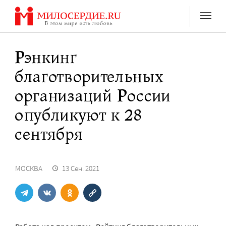
Перейти
к
содержанию
Рэнкинг
благотворительных
организаций России
опубликуют к 28
сентября
МОСКВА
13 Сен. 2021