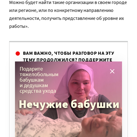
Можно будет найти такие организации в своем городе
или регионе, или по конкретному направлению
деятельности, получить представление об уровне их
работы».
ВАМ ВАЖНО, ЧТОБЫ РАЗГОВОР НА ЭТУ
ТЕМУ ПРОДОЛЖИЛСЯ? ПОДДЕРЖИТЕ
ПОРТАЛ!
Мы просим подписаться на небольшой, но
регулярный платеж в пользу нашего сайта.
Милосердие.ru работает благодаря добровольным
пожертвованиям наших читателей. На
командировки, съемки, зарплаты редакторов,
журналистов и техническую поддержку сайта
нужны средства.