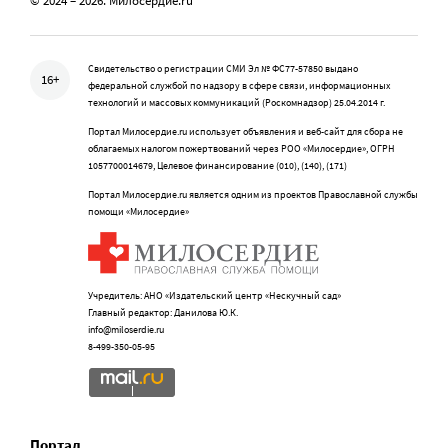
© 2024 – 2026. Милосердие.ru
Свидетельство о регистрации СМИ Эл № ФС77-57850 выдано
16+
федеральной службой по надзору в сфере связи, информационных
технологий и массовых коммуникаций (Роскомнадзор) 25.04.2014 г.
Портал Милосердие.ru использует объявления и веб-сайт для сбора не
облагаемых налогом пожертвований через РОО «Милосердие», ОГРН
1057700014679, Целевое финансирование (010), (140), (171)
Портал Милосердие.ru является одним из проектов Православной службы
помощи «Милосердие»
Учредитель: АНО «Издательский центр «Нескучный сад»
Главный редактор: Данилова Ю.К.
info@miloserdie.ru
8-499-350-05-95
Портал