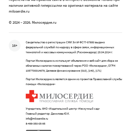
наличии активной гиперссылки на оригинал материала на сайте
miloserdie.ru
© 2024 – 2026. Милосердие.ru
Свидетельство о регистрации СМИ Эл № ФС77-57850 выдано
16+
федеральной службой по надзору в сфере связи, информационных
технологий и массовых коммуникаций (Роскомнадзор) 25.04.2014 г.
Портал Милосердие.ru использует объявления и веб-сайт для сбора не
облагаемых налогом пожертвований через РОО «Милосердие», ОГРН
1057700014679, Целевое финансирование (010), (140), (171)
Портал Милосердие.ru является одним из проектов Православной службы
помощи «Милосердие»
Учредитель: АНО «Издательский центр «Нескучный сад»
Главный редактор: Данилова Ю.К.
info@miloserdie.ru
8-499-350-05-95