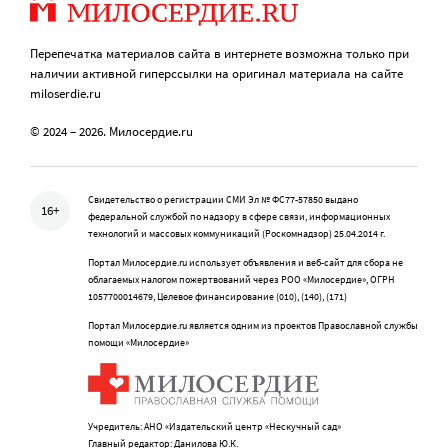
Перепечатка материалов сайта в интернете возможна только при
наличии активной гиперссылки на оригинал материала на сайте
miloserdie.ru
© 2024 – 2026. Милосердие.ru
Свидетельство о регистрации СМИ Эл № ФС77-57850 выдано
16+
федеральной службой по надзору в сфере связи, информационных
технологий и массовых коммуникаций (Роскомнадзор) 25.04.2014 г.
Портал Милосердие.ru использует объявления и веб-сайт для сбора не
облагаемых налогом пожертвований через РОО «Милосердие», ОГРН
1057700014679, Целевое финансирование (010), (140), (171)
Портал Милосердие.ru является одним из проектов Православной службы
помощи «Милосердие»
Учредитель: АНО «Издательский центр «Нескучный сад»
Главный редактор: Данилова Ю.К.