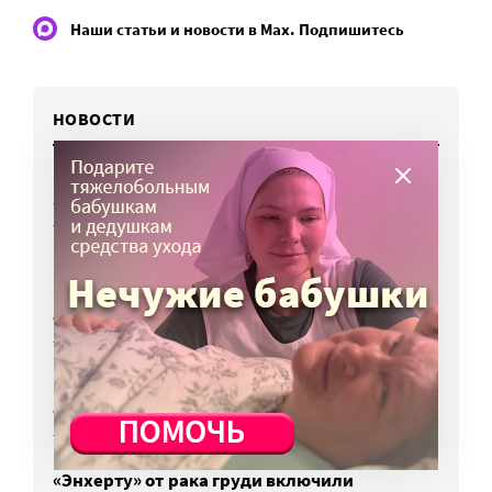
Наши статьи и новости в Max. Подпишитесь
НОВОСТИ
Вторая волна клещей ожидается в конце
августа — начале сентября
7 авг, 19:25
Родных, которые могут взять ребенка
из проблемной семьи, предлагают искать
с полицией
7 авг, 17:06
Родителей детей-инвалидов просят пройти
опрос о трудоустройстве
7 авг, 15:34
«Энхерту» от рака груди включили