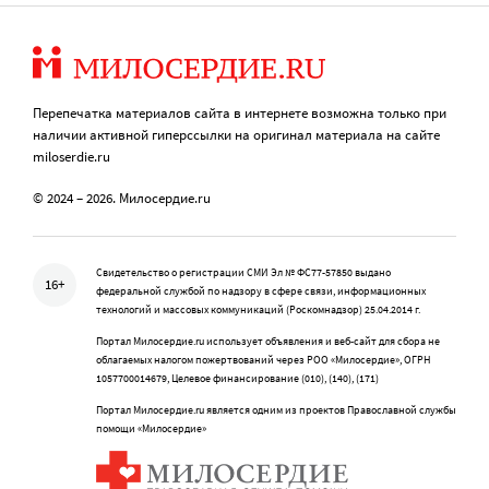
Перепечатка материалов сайта в интернете возможна только при
наличии активной гиперссылки на оригинал материала на сайте
miloserdie.ru
© 2024 – 2026. Милосердие.ru
Свидетельство о регистрации СМИ Эл № ФС77-57850 выдано
16+
федеральной службой по надзору в сфере связи, информационных
технологий и массовых коммуникаций (Роскомнадзор) 25.04.2014 г.
Портал Милосердие.ru использует объявления и веб-сайт для сбора не
облагаемых налогом пожертвований через РОО «Милосердие», ОГРН
1057700014679, Целевое финансирование (010), (140), (171)
Портал Милосердие.ru является одним из проектов Православной службы
помощи «Милосердие»