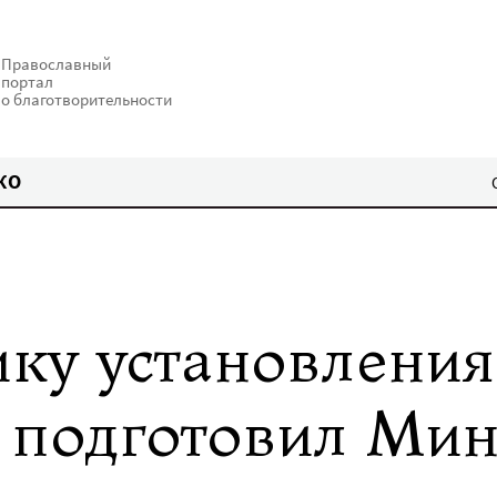
Православный
портал
о благотворительности
КО
ку установления
 подготовил Мин