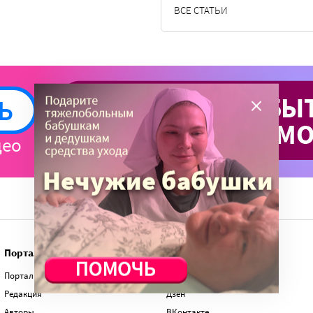
ВСЕ СТАТЬИ
Портал
Мы в соц.сетях
Портал Милосердие.ru
Telegram
Редакция
Дзен
Авторы
ВКонтакте