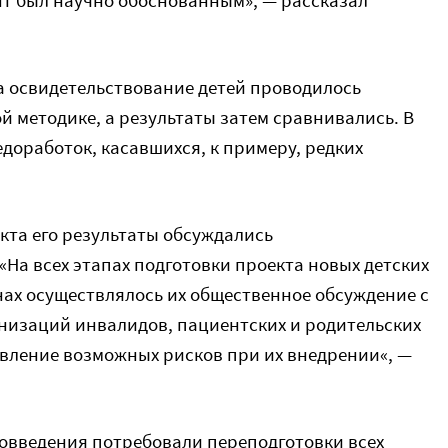
нт был научно обоснованным», — рассказал
та освидетельствование детей проводилось
й методике, а результаты затем сравнивались. В
едоработок, касавшихся, к примеру, редких
кта его результаты обсуждались
«
На всех этапах подготовки проекта новых детских
ах осуществлялось их общественное обсуждение с
низаций инвалидов, пациентских и родительских
вление возможных
рисков при их внедрении
«, —
вовведения потребовали переподготовки всех