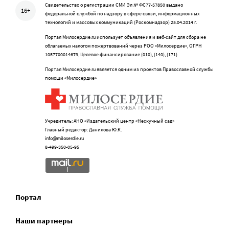
Свидетельство о регистрации СМИ Эл № ФС77-57850 выдано
16+
федеральной службой по надзору в сфере связи, информационных
технологий и массовых коммуникаций (Роскомнадзор) 25.04.2014 г.
Портал Милосердие.ru использует объявления и веб-сайт для сбора не
облагаемых налогом пожертвований через РОО «Милосердие», ОГРН
1057700014679, Целевое финансирование (010), (140), (171)
Портал Милосердие.ru является одним из проектов Православной службы
помощи «Милосердие»
Учредитель: АНО «Издательский центр «Нескучный сад»
Главный редактор: Данилова Ю.К.
info@miloserdie.ru
8-499-350-05-95
Портал
Наши партнеры