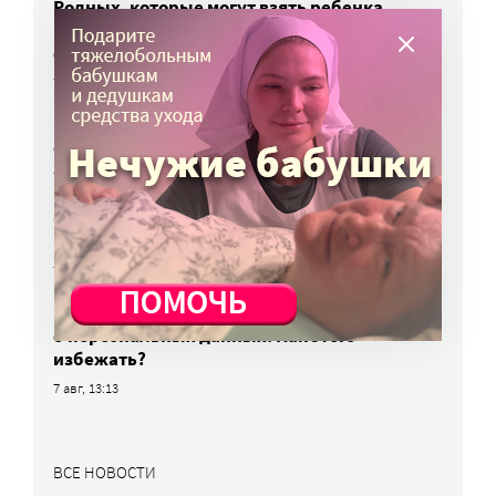
Родных, которые могут взять ребенка
из проблемной семьи, предлагают искать
с полицией
7 авг, 17:06
Родителей детей-инвалидов просят пройти
опрос о трудоустройстве
7 авг, 15:34
«Энхерту» от рака груди включили
в перечень жизненно важных препаратов
7 авг, 15:15
НКО часто рискуют нарушить закон
о персональных данных. Как этого
избежать?
7 авг, 13:13
ВСЕ НОВОСТИ