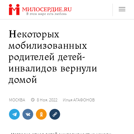
Перейти
к
содержанию
Некоторых
мобилизованных
родителей детей-
инвалидов вернули
домой
МОСКВА
8 Ноя. 2022
Илья АГАФОНОВ