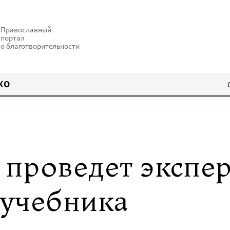
Православный
портал
о благотворительности
КО
проведет экспер
 учебника