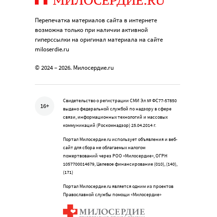
Перепечатка материалов сайта в интернете
возможна только при наличии активной
гиперссылки на оригинал материала на сайте
miloserdie.ru
© 2024 – 2026. Милосердие.ru
Свидетельство о регистрации СМИ Эл № ФС77-57850
16+
выдано федеральной службой по надзору в сфере
связи, информационных технологий и массовых
коммуникаций (Роскомнадзор) 25.04.2014 г.
Портал Милосердие.ru использует объявления и веб-
сайт для сбора не облагаемых налогом
пожертвований через РОО «Милосердие», ОГРН
1057700014679, Целевое финансирование (010), (140),
(171)
Портал Милосердие.ru является одним из проектов
Православной службы помощи «Милосердие»