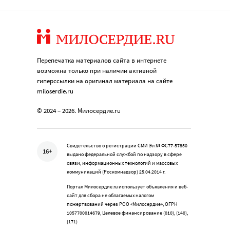
Перепечатка материалов сайта в интернете
возможна только при наличии активной
гиперссылки на оригинал материала на сайте
miloserdie.ru
© 2024 – 2026. Милосердие.ru
Свидетельство о регистрации СМИ Эл № ФС77-57850
16+
выдано федеральной службой по надзору в сфере
связи, информационных технологий и массовых
коммуникаций (Роскомнадзор) 25.04.2014 г.
Портал Милосердие.ru использует объявления и веб-
сайт для сбора не облагаемых налогом
пожертвований через РОО «Милосердие», ОГРН
1057700014679, Целевое финансирование (010), (140),
(171)