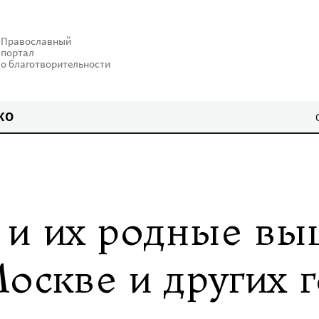
Православный
портал
о благотворительности
КО
 и их родные вы
оскве и других г