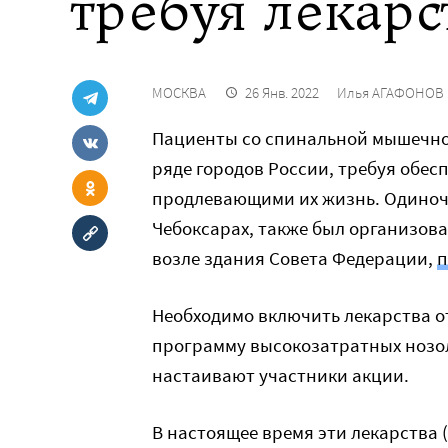
требуя лекарс
МОСКВА
26 Янв. 2022
Илья АГАФОНОВ
Пациенты со спинальной мышечной
ряде городов России, требуя обес
продлевающими их жизнь. Одиночн
Чебоксарах, также был организов
возле здания Совета Федерации,
п
Необходимо включить лекарства о
программу высокозатратных нозол
настаивают участники акции.
В настоящее время эти лекарства 